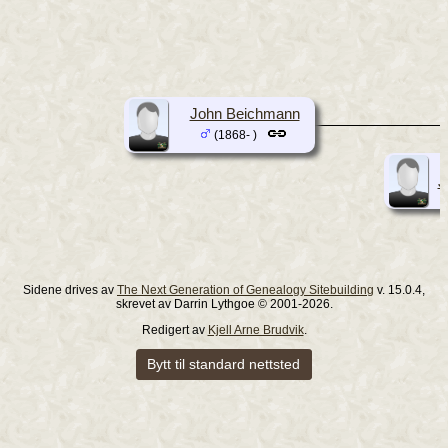
John Beichmann
(1868- )
J
Sidene drives av
The Next Generation of Genealogy Sitebuilding
v. 15.0.4,
skrevet av Darrin Lythgoe © 2001-2026.
Redigert av
Kjell Arne Brudvik
.
Bytt til standard nettsted