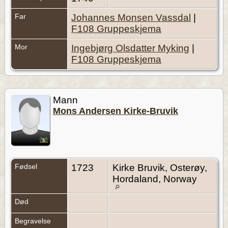
Far
Johannes Monsen Vassdal
|
F108 Gruppeskjema
Mor
Ingebjørg Olsdatter Myking
|
F108 Gruppeskjema
Mann
Mons Andersen Kirke-Bruvik
Fødsel
1723
Kirke Bruvik, Osterøy,
Hordaland, Norway
Død
Begravelse