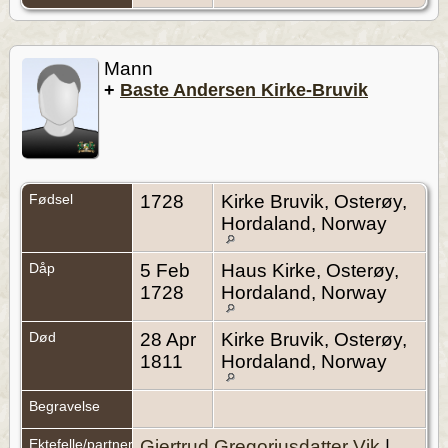
Mann
+
Baste Andersen Kirke-Bruvik
Fødsel
1728
Kirke Bruvik, Osterøy,
Hordaland, Norway
Dåp
5 Feb
Haus Kirke, Osterøy,
1728
Hordaland, Norway
Død
28 Apr
Kirke Bruvik, Osterøy,
1811
Hordaland, Norway
Begravelse
Ektefelle/partner
Gjertrud Gregoriusdatter Vik
|