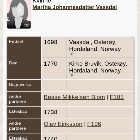
Kvinne
Martha Johannesdatter Vassdal
Fødsel
1698
Vassdal, Osterøy,
Hordaland, Norway
Død
1770
Kirke Bruvik, Osterøy,
Hordaland, Norway
Begravelse
Andre
Besse Mikkelsen Blom
|
F105
partnere
Ekteskap
1738
Andre
Olav Eiriksson
|
F106
partnere
Ekteskap
1740