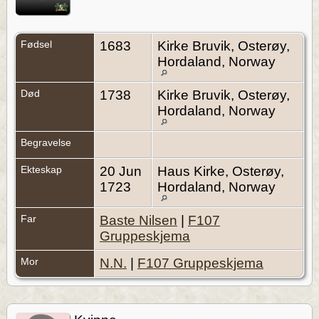
Fødsel
1683
Kirke Bruvik, Osterøy,
Hordaland, Norway
Død
1738
Kirke Bruvik, Osterøy,
Hordaland, Norway
Begravelse
Ekteskap
20 Jun
Haus Kirke, Osterøy,
1723
Hordaland, Norway
Far
Baste Nilsen
|
F107
Gruppeskjema
Mor
N.N.
|
F107 Gruppeskjema