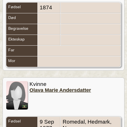
Fødsel
1874
Død
Begravelse
Ekteskap
Far
Mor
Kvinne
Olava Marie Andersdatter
Fødsel
9 Sep
Romedal, Hedmark,