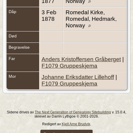
1877
Norway
Dåp
3 Feb
Romedal Kirke,
1878
Romedal, Hedmark,
Norway
Død
Begravelse
Far
Anders Kristoffersen Gråberget
|
F1079 Gruppeskjema
Mor
Johanne Eriksdatter Lillehoff
|
F1079 Gruppeskjema
Sidene drives av
The Next Generation of Genealogy Sitebuilding
v. 15.0.4,
skrevet av Darrin Lythgoe © 2001-2026.
Redigert av
Kjell Arne Brudvik
.