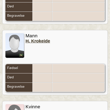
Død
Begravelse
Mann
H. Krokeide
Fødsel
Død
Begravelse
Kvinne