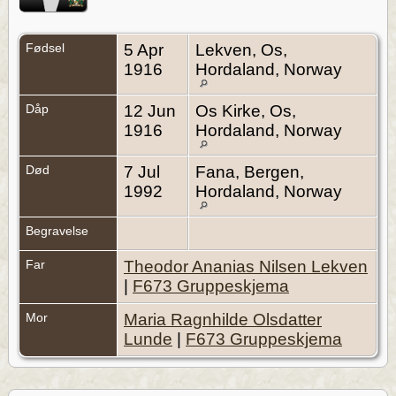
Fødsel
5 Apr
Lekven, Os,
1916
Hordaland, Norway
Dåp
12 Jun
Os Kirke, Os,
1916
Hordaland, Norway
Død
7 Jul
Fana, Bergen,
1992
Hordaland, Norway
Begravelse
Far
Theodor Ananias Nilsen Lekven
|
F673 Gruppeskjema
Mor
Maria Ragnhilde Olsdatter
Lunde
|
F673 Gruppeskjema