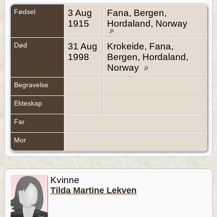
Fødsel
3 Aug
Fana, Bergen,
1915
Hordaland, Norway
Død
31 Aug
Krokeide, Fana,
1998
Bergen, Hordaland,
Norway
Begravelse
Ekteskap
Far
Mor
Kvinne
Tilda Martine Lekven