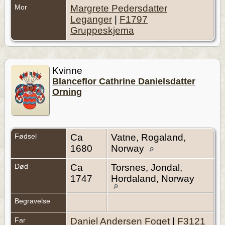
Mor
Margrete Pedersdatter
Leganger
|
F1797
Gruppeskjema
Kvinne
Blanceflor Cathrine Danielsdatter
Orning
Fødsel
Ca
Vatne, Rogaland,
1680
Norway
Død
Ca
Torsnes, Jondal,
1747
Hordaland, Norway
Begravelse
Far
Daniel Andersen Foget
|
F3121