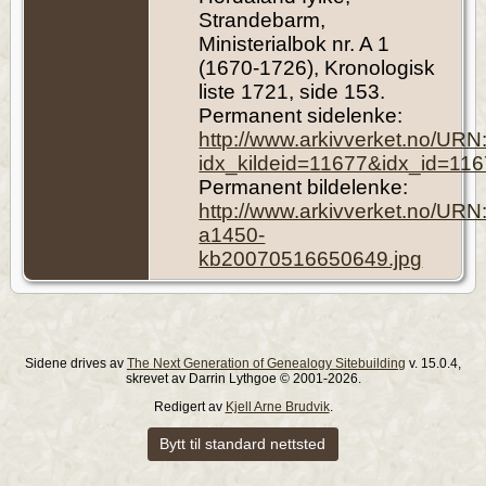
Strandebarm,
Ministerialbok nr. A 1
(1670-1726), Kronologisk
liste 1721, side 153.
Permanent sidelenke:
http://www.arkivverket.no/UR
idx_kildeid=11677&idx_id=11
Permanent bildelenke:
http://www.arkivverket.no/UR
a1450-
kb20070516650649.jpg
Sidene drives av
The Next Generation of Genealogy Sitebuilding
v. 15.0.4,
skrevet av Darrin Lythgoe © 2001-2026.
Redigert av
Kjell Arne Brudvik
.
Bytt til standard nettsted