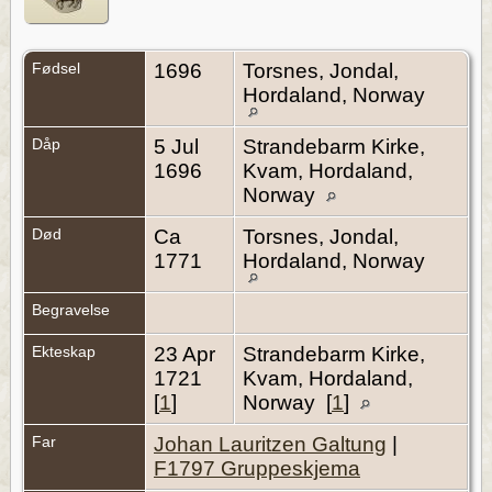
Fødsel
1696
Torsnes, Jondal,
Hordaland, Norway
Dåp
5 Jul
Strandebarm Kirke,
1696
Kvam, Hordaland,
Norway
Død
Ca
Torsnes, Jondal,
1771
Hordaland, Norway
Begravelse
Ekteskap
23 Apr
Strandebarm Kirke,
1721
Kvam, Hordaland,
[
1
]
Norway [
1
]
Far
Johan Lauritzen Galtung
|
F1797 Gruppeskjema