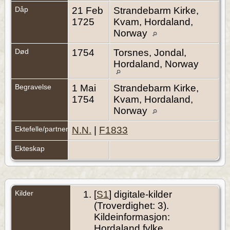
Dåp
21 Feb
Strandebarm Kirke,
1725
Kvam, Hordaland,
Norway
Død
1754
Torsnes, Jondal,
Hordaland, Norway
Begravelse
1 Mai
Strandebarm Kirke,
1754
Kvam, Hordaland,
Norway
Ektefelle/partner
N.N.
|
F1833
Ekteskap
Kilder
[
S1
] digitale-kilder
(Troverdighet: 3).
Kildeinformasjon:
Hordaland fylke,