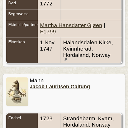
Død
1772
Begravelse
Ektefelle/partner
Martha Hansdatter Gjøen
|
F1799
Ekteskap
1 Nov
Hålandsdalen Kirke,
1747
Kvinnherad,
Hordaland, Norway
Mann
Jacob Lauritsen Galtung
Fødsel
1723
Strandebarm, Kvam,
Hordaland, Norway