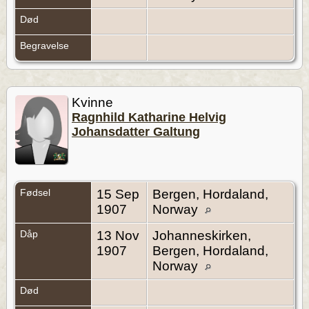
Død
Begravelse
Kvinne
Ragnhild Katharine Helvig
Johansdatter Galtung
Fødsel
15 Sep
Bergen, Hordaland,
1907
Norway
Dåp
13 Nov
Johanneskirken,
1907
Bergen, Hordaland,
Norway
Død