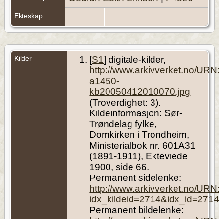
Ekteskap
Kilder
[
S1
] digitale-kilder,
http://www.arkivverket.no/UR
a1450-
kb20050412010070.jpg
(Troverdighet: 3).
Kildeinformasjon: Sør-
Trøndelag fylke,
Domkirken i Trondheim,
Ministerialbok nr. 601A31
(1891-1911), Ekteviede
1900, side 66.
Permanent sidelenke:
http://www.arkivverket.no/UR
idx_kildeid=2714&idx_id=271
Permanent bildelenke: