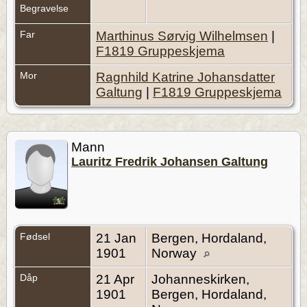
Begravelse
Far
Marthinus Sørvig Wilhelmsen
|
F1819 Gruppeskjema
Mor
Ragnhild Katrine Johansdatter
Galtung
|
F1819 Gruppeskjema
Mann
Lauritz Fredrik Johansen Galtung
Fødsel
21 Jan
Bergen, Hordaland,
1901
Norway
Dåp
21 Apr
Johanneskirken,
1901
Bergen, Hordaland,