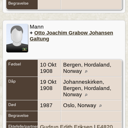
Begravelse
Mann
+
Otto Joachim Grabow Johansen
Galtung
Fødsel
10 Okt
Bergen, Hordaland,
1908
Norway
Dåp
19 Okt
Johanneskirken,
1908
Bergen, Hordaland,
Norway
Død
1987
Oslo, Norway
Begravelse
Ektefelle/partner
Gudrun Edith Eriksen
|
F4820