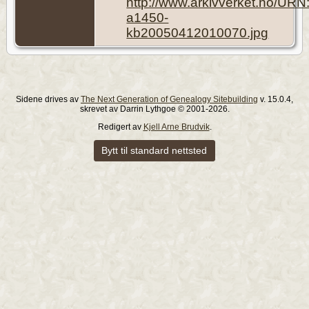
http://www.arkivverket.no/UR
a1450-
kb20050412010070.jpg
Sidene drives av
The Next Generation of Genealogy Sitebuilding
v. 15.0.4,
skrevet av Darrin Lythgoe © 2001-2026.
Redigert av
Kjell Arne Brudvik
.
Bytt til standard nettsted