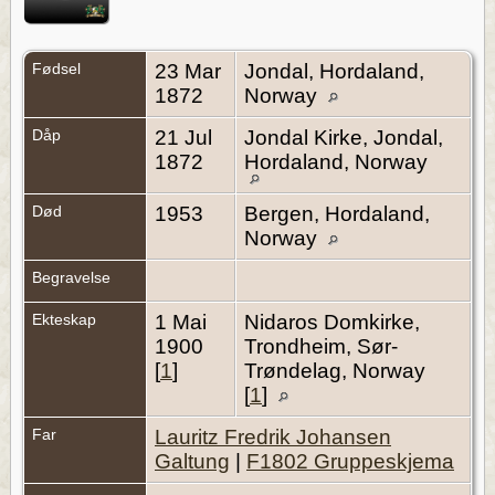
Fødsel
23 Mar
Jondal, Hordaland,
1872
Norway
Dåp
21 Jul
Jondal Kirke, Jondal,
1872
Hordaland, Norway
Død
1953
Bergen, Hordaland,
Norway
Begravelse
Ekteskap
1 Mai
Nidaros Domkirke,
1900
Trondheim, Sør-
[
1
]
Trøndelag, Norway
[
1
]
Far
Lauritz Fredrik Johansen
Galtung
|
F1802 Gruppeskjema