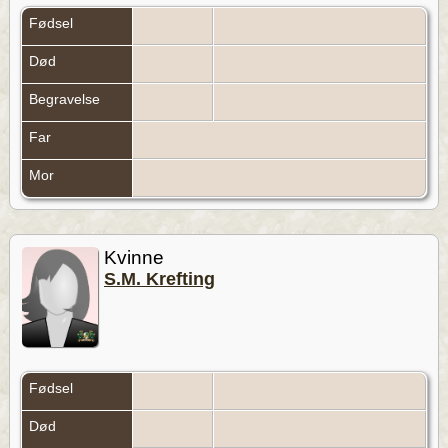
Fødsel
Død
Begravelse
Far
Mor
Kvinne
S.M. Krefting
Fødsel
Død