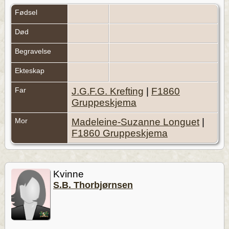
Fødsel
Død
Begravelse
Ekteskap
Far
J.G.F.G. Krefting
|
F1860
Gruppeskjema
Mor
Madeleine-Suzanne Longuet
|
F1860 Gruppeskjema
Kvinne
S.B. Thorbjørnsen