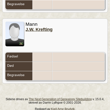
Begravelse
Mann
J.W. Krefting
Fødsel
Død
Begravelse
Sidene drives av
The Next Generation of Genealogy Sitebuilding
v. 15.0.4,
skrevet av Darrin Lythgoe © 2001-2026.
Redigert av
Kjell Arne Brudvik
.