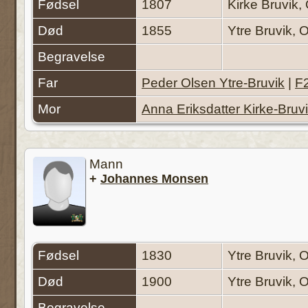
Fødsel
1807
Kirke Bruvik
Død
1855
Ytre Bruvik,
Begravelse
Far
Peder Olsen Ytre-Bruvik
|
F
Mor
Anna Eriksdatter Kirke-Bruv
Mann
+
Johannes Monsen
Fødsel
1830
Ytre Bruvik,
Død
1900
Ytre Bruvik,
Begravelse