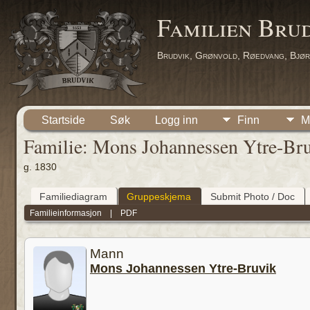
Familien Bru
Brudvik, Grønvold, Røedvang, Bjør
Startside
Søk
Logg inn
Finn
M
Familie: Mons Johannessen Ytre-Bruv
g. 1830
Familiediagram
Gruppeskjema
Submit Photo / Doc
Familieinformasjon
|
PDF
Mann
Mons Johannessen Ytre-Bruvik