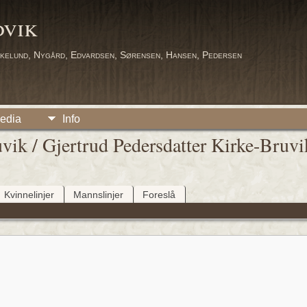
dvik
kelund, Nygård, Edvardsen, Sørensen, Hansen, Pedersen
edia
Info
ik / Gjertrud Pedersdatter Kirke-Bruv
Kvinnelinjer
Mannslinjer
Foreslå