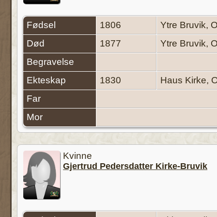
Fødsel
1806
Ytre Bruvik,
Død
1877
Ytre Bruvik,
Begravelse
Ekteskap
1830
Haus Kirke, 
Far
Mor
Kvinne
Gjertrud Pedersdatter Kirke-Bruvik