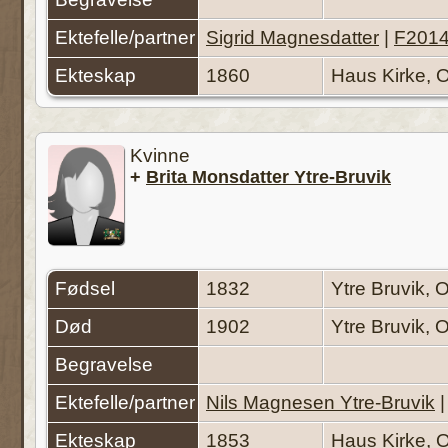
Ektefelle/partner
Sigrid Magnesdatter
|
F201
Ekteskap
1860
Haus Kirke, 
Kvinne
+
Brita Monsdatter Ytre-Bruvik
Fødsel
1832
Ytre Bruvik,
Død
1902
Ytre Bruvik,
Begravelse
Ektefelle/partner
Nils Magnesen Ytre-Bruvik
Ekteskap
1853
Haus Kirke, 