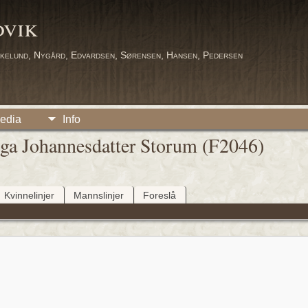
dvik
kelund, Nygård, Edvardsen, Sørensen, Hansen, Pedersen
edia
Info
lga Johannesdatter Storum (F2046)
Kvinnelinjer
Mannslinjer
Foreslå