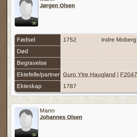
Jørgen Olsen
Fødsel
1752
Indre Moberg
Død
Begravelse
Ektefelle/partner
Guro Ytre Haugland
|
F204
Ekteskap
1787
Mann
Johannes Olsen