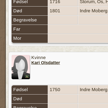
Fødsel
1716
Storum, Os, 
Død
1801
Indre Moberg
Begravelse
Far
Mor
Kvinne
Kari Olsdatter
Fødsel
1750
Indre Moberg
Død
Begravelse