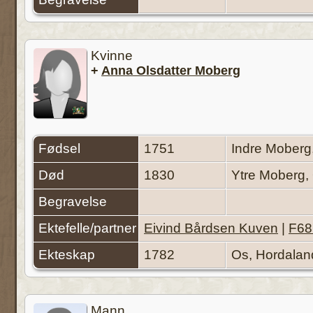
Kvinne
+
Anna Olsdatter Moberg
Fødsel
1751
Indre Moberg
Død
1830
Ytre Moberg,
Begravelse
Ektefelle/partner
Eivind Bårdsen Kuven
|
F68
Ekteskap
1782
Os, Hordala
Mann