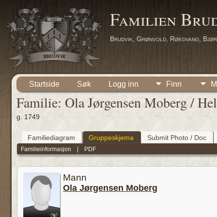
Familien Bru
Brudvik, Grønvold, Røedvang, Bjør
Startside
Søk
Logg inn
Finn
M
Familie: Ola Jørgensen Moberg / He
g. 1749
Familiediagram
Gruppeskjema
Submit Photo / Doc
Familieinformasjon
|
PDF
Mann
Ola Jørgensen Moberg