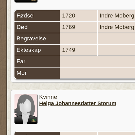
Fødsel
1720
Indre Moberg
Død
1769
Indre Moberg
Begravelse
Ekteskap
1749
Far
Mor
Kvinne
Helga Johannesdatter Storum