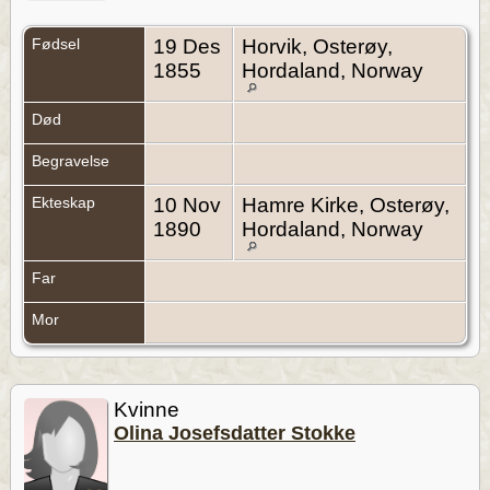
Fødsel
19 Des
Horvik, Osterøy,
1855
Hordaland, Norway
Død
Begravelse
Ekteskap
10 Nov
Hamre Kirke, Osterøy,
1890
Hordaland, Norway
Far
Mor
Kvinne
Olina Josefsdatter Stokke