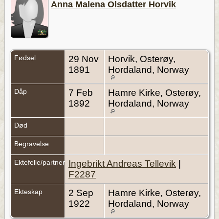
Anna Malena Olsdatter Horvik
Fødsel
29 Nov
Horvik, Osterøy,
1891
Hordaland, Norway
Dåp
7 Feb
Hamre Kirke, Osterøy,
1892
Hordaland, Norway
Død
Begravelse
Ektefelle/partner
Ingebrikt Andreas Tellevik
|
F2287
Ekteskap
2 Sep
Hamre Kirke, Osterøy,
1922
Hordaland, Norway