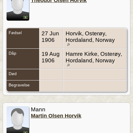
Theodor Olsen Horvik
Fødsel
27 Jun
Horvik, Osterøy,
1906
Hordaland, Norway
Dåp
19 Aug
Hamre Kirke, Osterøy,
1906
Hordaland, Norway
Død
Begravelse
Mann
Martin Olsen Horvik