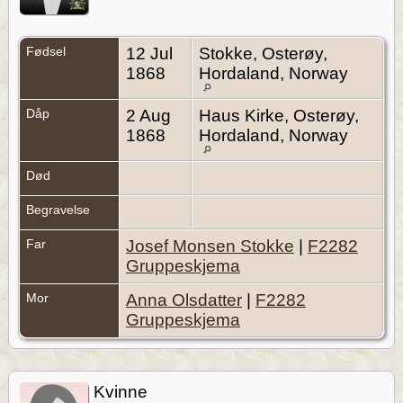
Fødsel
12 Jul
Stokke, Osterøy,
1868
Hordaland, Norway
Dåp
2 Aug
Haus Kirke, Osterøy,
1868
Hordaland, Norway
Død
Begravelse
Far
Josef Monsen Stokke
|
F2282
Gruppeskjema
Mor
Anna Olsdatter
|
F2282
Gruppeskjema
Kvinne