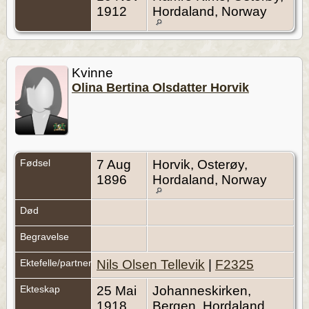
1912
Hordaland, Norway
Kvinne
Olina Bertina Olsdatter Horvik
Fødsel
7 Aug
Horvik, Osterøy,
1896
Hordaland, Norway
Død
Begravelse
Ektefelle/partner
Nils Olsen Tellevik
|
F2325
Ekteskap
25 Mai
Johanneskirken,
1918
Bergen, Hordaland,