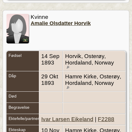
Kvinne
Amalie Olsdatter Horvik
Fødsel
14 Sep
Horvik, Osterøy,
1893
Hordaland, Norway
Dåp
29 Okt
Hamre Kirke, Osterøy,
1893
Hordaland, Norway
Død
Begravelse
Ektefelle/partner
Ivar Larsen Eikeland
|
F2288
Ekteskap
10 Nov
Hamre Kirke, Osterøy,