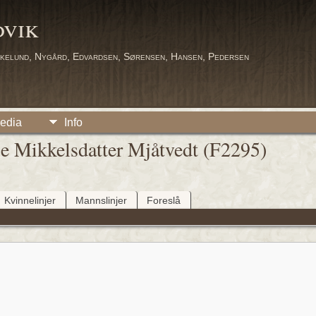
dvik
kelund, Nygård, Edvardsen, Sørensen, Hansen, Pedersen
edia
Info
ie Mikkelsdatter Mjåtvedt (F2295)
Kvinnelinjer
Mannslinjer
Foreslå