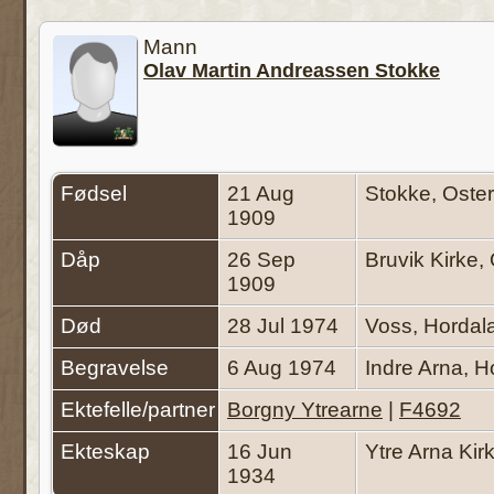
Mann
Olav Martin Andreassen Stokke
Fødsel
21 Aug
Stokke, Oste
1909
Dåp
26 Sep
Bruvik Kirke
1909
Død
28 Jul 1974
Voss, Hordal
Begravelse
6 Aug 1974
Indre Arna, 
Ektefelle/partner
Borgny Ytrearne
|
F4692
Ekteskap
16 Jun
Ytre Arna Ki
1934