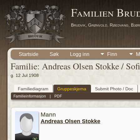
Familien Bru
Brudvik, Grønvold, Røedvang, Bjør
Startside
Søk
Logg inn
Finn
M
Familie: Andreas Olsen Stokke / Sof
g. 12 Jul 1908
Familiediagram
Gruppeskjema
Submit Photo / Doc
Familieinformasjon
|
PDF
Mann
Andreas Olsen Stokke