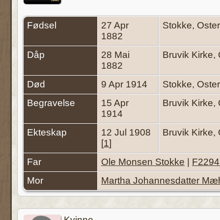
Fødsel
27 Apr
Stokke, Oste
1882
Dåp
28 Mai
Bruvik Kirke
1882
Død
9 Apr 1914
Stokke, Oste
Begravelse
15 Apr
Bruvik Kirke
1914
Ekteskap
12 Jul 1908
Bruvik Kirke,
[
1
]
Far
Ole Monsen Stokke
|
F2294
Mor
Martha Johannesdatter Mæ
Kvinne