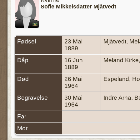
Sofie Mikkelsdatter Mjåtvedt
Fødsel
23 Mai
Mjåtvedt, Me
1889
Dåp
16 Jun
Meland Kirke
1889
Død
26 Mai
Espeland, Ho
1964
Begravelse
30 Mai
Indre Arna, 
1964
Far
Mor