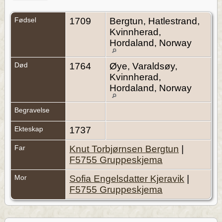
Fødsel
1709
Bergtun, Hatlestrand,
Kvinnherad,
Hordaland, Norway
Død
1764
Øye, Varaldsøy,
Kvinnherad,
Hordaland, Norway
Begravelse
Ekteskap
1737
Far
Knut Torbjørnsen Bergtun
|
F5755 Gruppeskjema
Mor
Sofia Engelsdatter Kjeravik
|
F5755 Gruppeskjema