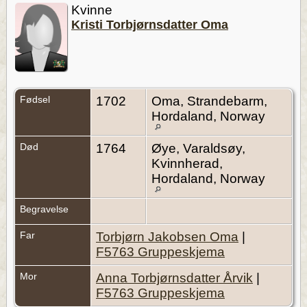
Kvinne
Kristi Torbjørnsdatter Oma
Fødsel
1702
Oma, Strandebarm,
Hordaland, Norway
Død
1764
Øye, Varaldsøy,
Kvinnherad,
Hordaland, Norway
Begravelse
Far
Torbjørn Jakobsen Oma
|
F5763 Gruppeskjema
Mor
Anna Torbjørnsdatter Årvik
|
F5763 Gruppeskjema