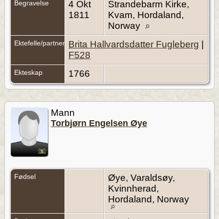
Begravelse
4 Okt
Strandebarm Kirke,
1811
Kvam, Hordaland,
Norway
Ektefelle/partner
Brita Hallvardsdatter Fugleberg
|
F528
Ekteskap
1766
Mann
Torbjørn Engelsen Øye
Fødsel
Øye, Varaldsøy,
Kvinnherad,
Hordaland, Norway