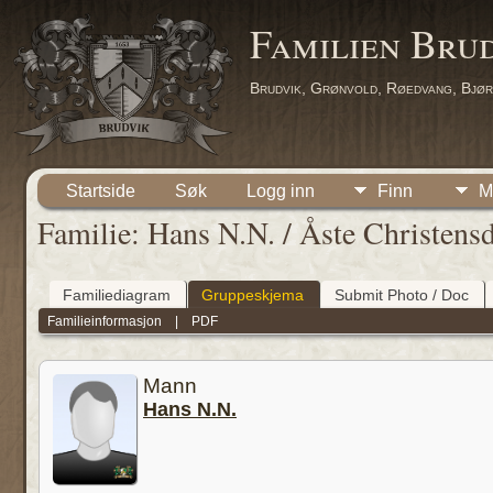
Familien Bru
Brudvik, Grønvold, Røedvang, Bjør
Startside
Søk
Logg inn
Finn
M
Familie: Hans N.N. / Åste Christensd
Familiediagram
Gruppeskjema
Submit Photo / Doc
Familieinformasjon
|
PDF
Mann
Hans N.N.