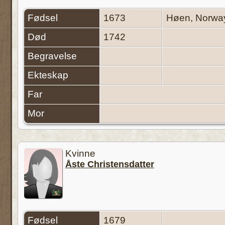
Fødsel
1673
Høen, Norw
Død
1742
Begravelse
Ekteskap
Far
Mor
Kvinne
Åste Christensdatter
Fødsel
1679