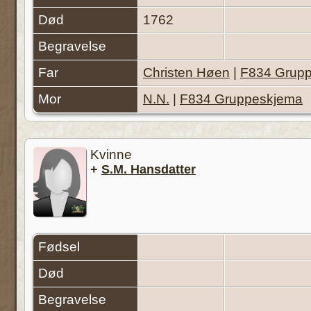
Død
1762
Begravelse
Far
Christen Høen
|
F834 Grup
Mor
N.N.
|
F834 Gruppeskjema
Kvinne
+
S.M. Hansdatter
Fødsel
Død
Begravelse