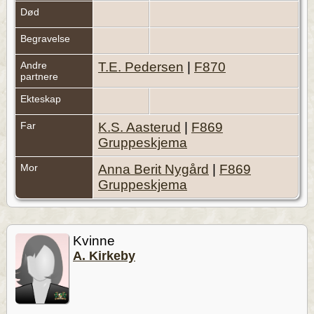
Død
Begravelse
Andre
T.E. Pedersen
|
F870
partnere
Ekteskap
Far
K.S. Aasterud
|
F869
Gruppeskjema
Mor
Anna Berit Nygård
|
F869
Gruppeskjema
Kvinne
A. Kirkeby