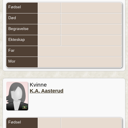
Fødsel
Død
Begravelse
Ekteskap
Far
Mor
Kvinne
K.A. Aasterud
Fødsel