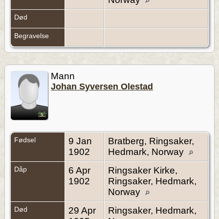
Død
Begravelse
Mann
Johan Syversen Olestad
Fødsel
9 Jan
Bratberg, Ringsaker,
1902
Hedmark, Norway
Dåp
6 Apr
Ringsaker Kirke,
1902
Ringsaker, Hedmark,
Norway
Død
29 Apr
Ringsaker, Hedmark,