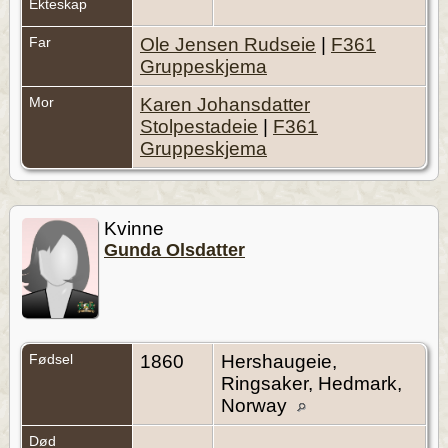
Ekteskap
Far
Ole Jensen Rudseie
|
F361
Gruppeskjema
Mor
Karen Johansdatter
Stolpestadeie
|
F361
Gruppeskjema
Kvinne
Gunda Olsdatter
Fødsel
1860
Hershaugeie,
Ringsaker, Hedmark,
Norway
Død