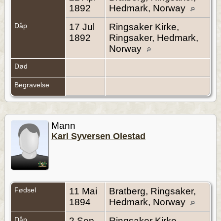
1892
Hedmark, Norway
Dåp
17 Jul
Ringsaker Kirke,
1892
Ringsaker, Hedmark,
Norway
Død
Begravelse
Mann
Karl Syversen Olestad
Fødsel
11 Mai
Bratberg, Ringsaker,
1894
Hedmark, Norway
Dåp
2 Sep
Ringsaker Kirke,