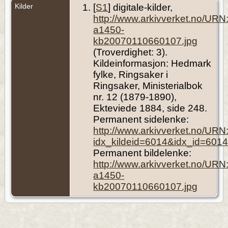
Kilder
[
S1
] digitale-kilder,
http://www.arkivverket.no/UR
a1450-
kb20070110660107.jpg
(Troverdighet: 3).
Kildeinformasjon: Hedmark
fylke, Ringsaker i
Ringsaker, Ministerialbok
nr. 12 (1879-1890),
Ekteviede 1884, side 248.
Permanent sidelenke:
http://www.arkivverket.no/UR
idx_kildeid=6014&idx_id=601
Permanent bildelenke:
http://www.arkivverket.no/UR
a1450-
kb20070110660107.jpg