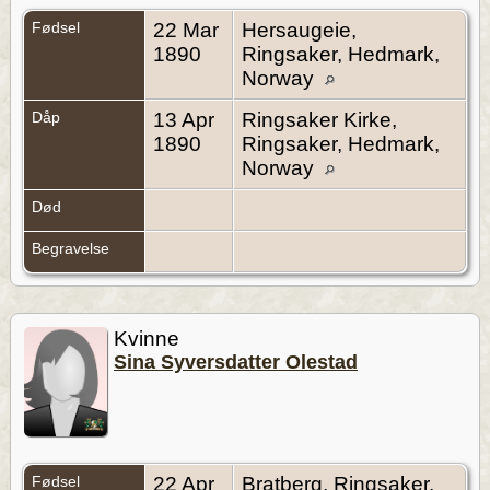
Fødsel
22 Mar
Hersaugeie,
1890
Ringsaker, Hedmark,
Norway
Dåp
13 Apr
Ringsaker Kirke,
1890
Ringsaker, Hedmark,
Norway
Død
Begravelse
Kvinne
Sina Syversdatter Olestad
Fødsel
22 Apr
Bratberg, Ringsaker,