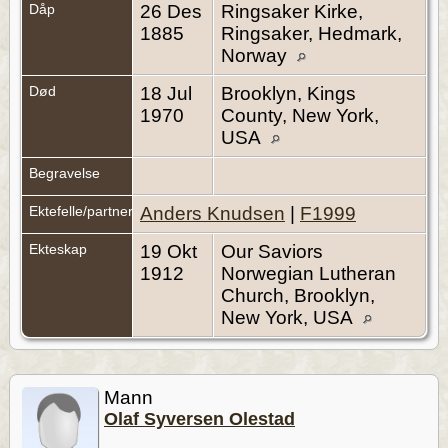
Dåp
26 Des
Ringsaker Kirke,
1885
Ringsaker, Hedmark,
Norway
Død
18 Jul
Brooklyn, Kings
1970
County, New York,
USA
Begravelse
Ektefelle/partner
Anders Knudsen
|
F1999
Ekteskap
19 Okt
Our Saviors
1912
Norwegian Lutheran
Church, Brooklyn,
New York, USA
Mann
Olaf Syversen Olestad