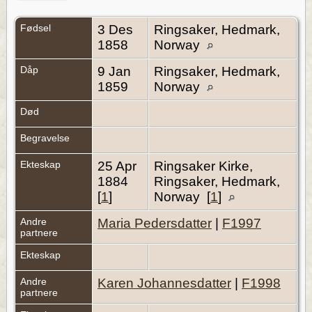
Fødsel
3 Des
Ringsaker, Hedmark,
1858
Norway
Dåp
9 Jan
Ringsaker, Hedmark,
1859
Norway
Død
Begravelse
Ekteskap
25 Apr
Ringsaker Kirke,
1884
Ringsaker, Hedmark,
[
1
]
Norway [
1
]
Andre
Maria Pedersdatter
|
F1997
partnere
Ekteskap
Andre
Karen Johannesdatter
|
F1998
partnere