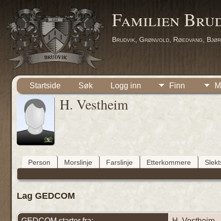
Familien Bru
Brudvik, Grønvold, Røedvang, Bjør
Startside
Søk
Logg inn
Finn
M
H. Vestheim
Person
Morslinje
Farslinje
Etterkommere
Slek
Lag GEDCOM
GEDCOM starter fra:
H. Vestheim