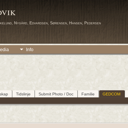
dvik
kelund, Nygård, Edvardsen, Sørensen, Hansen, Pedersen
edia
Info
tskap
Tidslinje
Submit Photo / Doc
Familie
GEDCOM