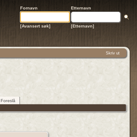
Fornavn
Etternavn
[Avansert søk]
[Etternavn]
Skriv ut
Foreslå