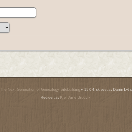
The Next Generation of Genealogy Sitebuilding
v. 15.0.4, skrevet av Darrin Ly
Kjell Arne Brudvik
Redigert av
.