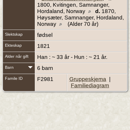
1800, Kvitingen, Samnanger,
Hordaland, Norway
d.
1870,
Høysæter, Samnanger, Hordaland,
Norway
(Alder 70 år)
Slektskap
fødsel
Ekteskap
1821
Alder når gift
Han : ~ 33 år - Hun : ~ 21 år.
Barn
6 barn
Famile ID
F2981
Gruppeskjema
|
Familiediagram