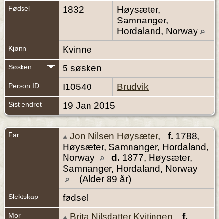
Fødsel
1832
Høysæter,
Samnanger,
Hordaland, Norway
Kjønn
Kvinne
Søsken
5 søsken
Person ID
I10540
Brudvik
Sist endret
19 Jan 2015
Far
Jon Nilsen Høysæter
,
f.
1788,
Høysæter, Samnanger, Hordaland,
Norway
d.
1877, Høysæter,
Samnanger, Hordaland, Norway
(Alder 89 år)
Slektskap
fødsel
Mor
Brita Nilsdatter Kvitingen
,
f.