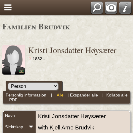
Familien Brudvik
Kristi Jonsdatter Høysæter
1832 -
Personlig informasjon
|
Alle
|
Ekspander alle
|
Kollaps alle
PDF
Navn
Kristi Jonsdatter
Høysæter
Slektskap
with Kjell Arne Brudvik