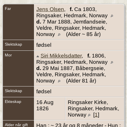
Far
Jens Olsen
,
f.
Ca 1803,
Ringsaker, Hedmark, Norway
d.
7 Mar 1888, Jemtlandseie,
Veldre, Ringsaker, Hedmark,
Norway
(Alder ~ 85 år)
Slektskap
fødsel
Mor
Siri Mikkelsdatter
,
f.
1806,
Ringsaker, Hedmark, Norway
d.
29 Mai 1887, Båbergseie,
Veldre, Ringsaker, Hedmark,
Norway
(Alder 81 år)
Slektskap
fødsel
Ekteskap
16 Aug
Ringsaker Kirke,
1826
Ringsaker, Hedmark,
Norway
[
1
]
Alder når gift
Han : ~ 23 år og 8 måneder - Hun :