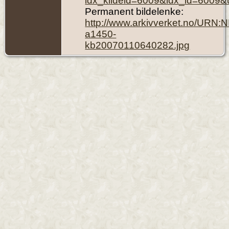
idx_kildeid=6009&idx_id=6009&
Permanent bildelenke:
http://www.arkivverket.no/URN:
a1450-
kb20070110640282.jpg