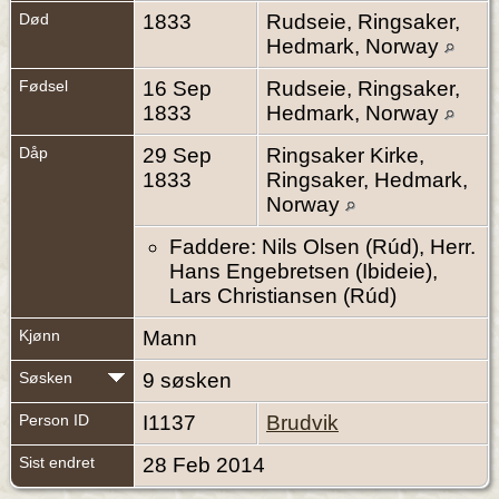
Død
1833
Rudseie, Ringsaker,
Hedmark, Norway
Fødsel
16 Sep
Rudseie, Ringsaker,
1833
Hedmark, Norway
Dåp
29 Sep
Ringsaker Kirke,
1833
Ringsaker, Hedmark,
Norway
Faddere: Nils Olsen (Rúd), Herr.
Hans Engebretsen (Ibideie),
Lars Christiansen (Rúd)
Kjønn
Mann
Søsken
9 søsken
Person ID
I1137
Brudvik
Sist endret
28 Feb 2014