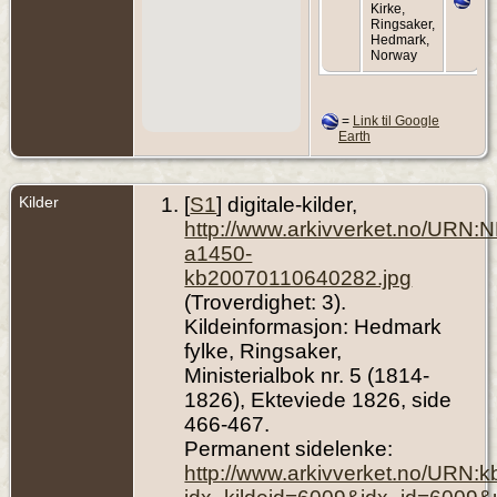
Kirke,
Ringsaker,
Hedmark,
Norway
=
Link til Google
Earth
Kilder
[
S1
] digitale-kilder,
http://www.arkivverket.no/URN:
a1450-
kb20070110640282.jpg
(Troverdighet: 3).
Kildeinformasjon: Hedmark
fylke, Ringsaker,
Ministerialbok nr. 5 (1814-
1826), Ekteviede 1826, side
466-467.
Permanent sidelenke:
http://www.arkivverket.no/URN: