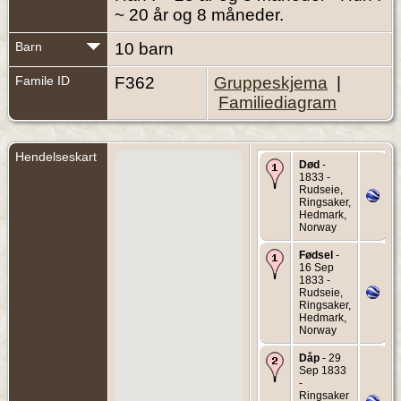
~ 20 år og 8 måneder.
Barn
10 barn
Famile ID
F362
Gruppeskjema
|
Familiediagram
Hendelseskart
Død
-
1833 -
Rudseie,
Ringsaker,
Hedmark,
Norway
Fødsel
-
16 Sep
1833 -
Rudseie,
Ringsaker,
Hedmark,
Norway
Dåp
- 29
Sep 1833
-
Ringsaker