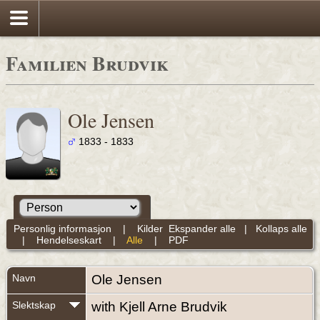
Familien Brudvik
Ole Jensen
1833 - 1833
Personlig informasjon
|
Kilder
Ekspander alle
|
Kollaps alle
|
Hendelseskart
|
Alle
|
PDF
Navn
Ole
Jensen
Slektskap
with Kjell Arne Brudvik