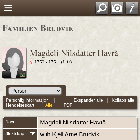
Familien Brudvik
Magdeli Nilsdatter Havrå
1750 - 1751 (1 år)
Personlig informasjon
|
Ekspander alle
|
Kollaps alle
Hendelseskart
|
Alle
|
PDF
Navn
Magdeli Nilsdatter
Havrå
Slektskap
with Kjell Arne Brudvik