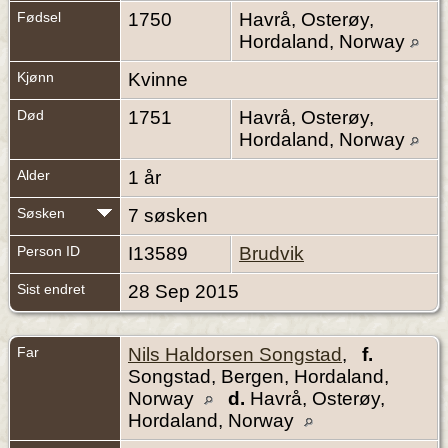
Fødsel
1750
Havrå, Osterøy,
Hordaland, Norway
Kjønn
Kvinne
Død
1751
Havrå, Osterøy,
Hordaland, Norway
Alder
1 år
Søsken
7 søsken
Person ID
I13589
Brudvik
Sist endret
28 Sep 2015
Far
Nils Haldorsen Songstad
,
f.
Songstad, Bergen, Hordaland,
Norway
d.
Havrå, Osterøy,
Hordaland, Norway