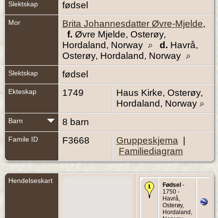
Slektskap
fødsel
Mor
Brita Johannesdatter Øvre-Mjelde
,
f.
Øvre Mjelde, Osterøy,
Hordaland, Norway
d.
Havrå,
Osterøy, Hordaland, Norway
Slektskap
fødsel
Ekteskap
1749
Haus Kirke, Osterøy,
Hordaland, Norway
Barn
8 barn
Famile ID
F3668
Gruppeskjema
|
Familiediagram
Hendelseskart
Fødsel
-
1750 -
Havrå,
Osterøy,
Hordaland,