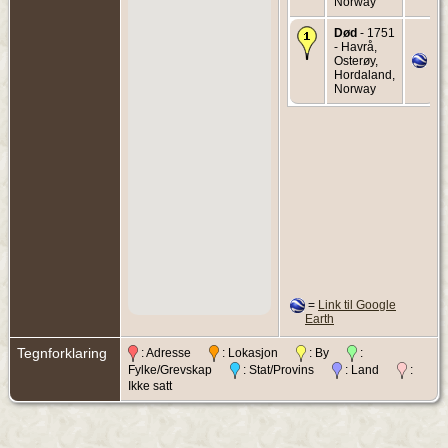
Norway
Død
- 1751
- Havrå,
Osterøy,
Hordaland,
Norway
=
Link til Google
Earth
Tegnforklaring
: Adresse
: Lokasjon
: By
:
Fylke/Grevskap
: Stat/Provins
: Land
:
Ikke satt