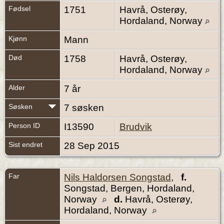
Fødsel
1751
Havrå, Osterøy,
Hordaland, Norway
Kjønn
Mann
Død
1758
Havrå, Osterøy,
Hordaland, Norway
Alder
7 år
Søsken
7 søsken
Person ID
I13590
Brudvik
Sist endret
28 Sep 2015
Far
Nils Haldorsen Songstad
,
f.
Songstad, Bergen, Hordaland,
Norway
d.
Havrå, Osterøy,
Hordaland, Norway