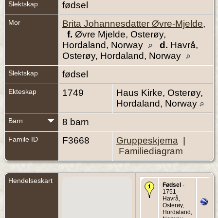
Slektskap
fødsel
Mor
Brita Johannesdatter Øvre-Mjelde
,
f.
Øvre Mjelde, Osterøy,
Hordaland, Norway
d.
Havrå,
Osterøy, Hordaland, Norway
Slektskap
fødsel
Ekteskap
1749
Haus Kirke, Osterøy,
Hordaland, Norway
Barn
8 barn
Famile ID
F3668
Gruppeskjema
|
Familiediagram
Hendelseskart
Fødsel
-
1751 -
Havrå,
Osterøy,
Hordaland,