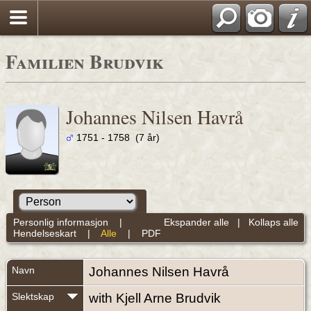
Familien Brudvik
Johannes Nilsen Havrå
1751 - 1758 (7 år)
Personlig informasjon
|
Ekspander alle
|
Kollaps alle
Hendelseskart
|
Alle
|
PDF
Navn
Johannes Nilsen
Havrå
Slektskap
with Kjell Arne Brudvik