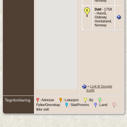
Norway
Død
- 1758
- Havrå,
Osterøy,
Hordaland,
Norway
=
Link til Google
Earth
Tegnforklaring
: Adresse
: Lokasjon
: By
:
Fylke/Grevskap
: Stat/Provins
: Land
:
Ikke satt