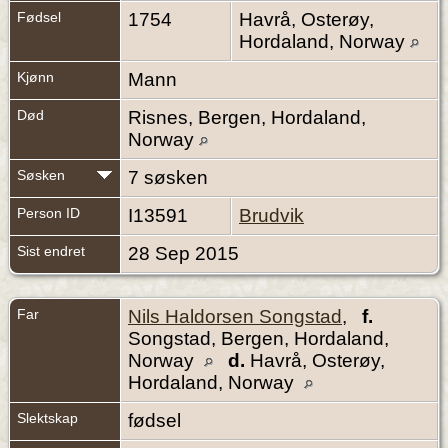
Fødsel
1754
Havrå, Osterøy,
Hordaland, Norway
Kjønn
Mann
Død
Risnes, Bergen, Hordaland,
Norway
Søsken
7 søsken
Person ID
I13591
Brudvik
Sist endret
28 Sep 2015
Far
Nils Haldorsen Songstad
,
f.
Songstad, Bergen, Hordaland,
Norway
d.
Havrå, Osterøy,
Hordaland, Norway
Slektskap
fødsel