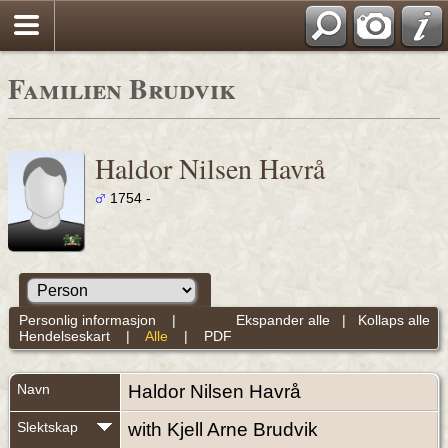
Familien Brudvik
Haldor Nilsen Havrå
1754 -
Personlig informasjon
|
Ekspander alle
|
Kollaps alle
Hendelseskart
|
Alle
|
PDF
Navn
Haldor Nilsen
Havrå
Slektskap
with Kjell Arne Brudvik