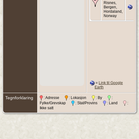
Risnes,
Bergen,
Hordaland,
Norway
=
Link til Google
Earth
Tegnforklaring
: Adresse
: Lokasjon
: By
:
Fylke/Grevskap
: Stat/Provins
: Land
:
Ikke satt