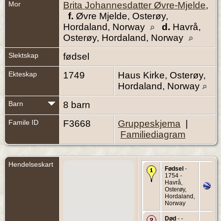
Mor
Brita Johannesdatter Øvre-Mjelde
,
f.
Øvre Mjelde, Osterøy,
Hordaland, Norway
d.
Havrå,
Osterøy, Hordaland, Norway
Slektskap
fødsel
Ekteskap
1749
Haus Kirke, Osterøy,
Hordaland, Norway
Barn
8 barn
Famile ID
F3668
Gruppeskjema
|
Familiediagram
Hendelseskart
Fødsel
-
1754 -
Havrå,
Osterøy,
Hordaland,
Norway
Død
- -