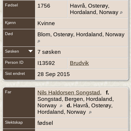
Fødsel
1756
Havrå, Osterøy,
Hordaland, Norway
Kjønn
Kvinne
Død
Blom, Osterøy, Hordaland, Norway
Søsken
7 søsken
Person ID
I13592
Brudvik
Sist endret
28 Sep 2015
Far
Nils Haldorsen Songstad
,
f.
Songstad, Bergen, Hordaland,
Norway
d.
Havrå, Osterøy,
Hordaland, Norway
Slektskap
fødsel