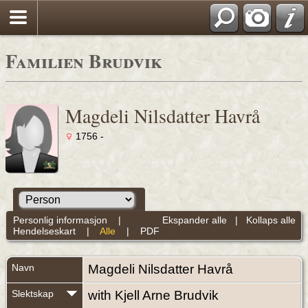
Familien Brudvik
Magdeli Nilsdatter Havrå
1756 -
Personlig informasjon
|
Ekspander alle
|
Kollaps alle
Hendelseskart
|
Alle
|
PDF
Navn
Magdeli Nilsdatter
Havrå
Slektskap
with Kjell Arne Brudvik