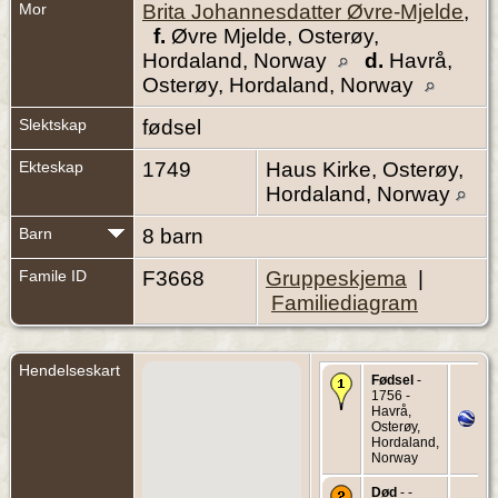
Mor
Brita Johannesdatter Øvre-Mjelde
,
f.
Øvre Mjelde, Osterøy,
Hordaland, Norway
d.
Havrå,
Osterøy, Hordaland, Norway
Slektskap
fødsel
Ekteskap
1749
Haus Kirke, Osterøy,
Hordaland, Norway
Barn
8 barn
Famile ID
F3668
Gruppeskjema
|
Familiediagram
Hendelseskart
Fødsel
-
1756 -
Havrå,
Osterøy,
Hordaland,
Norway
Død
- -