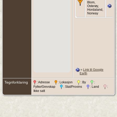
Blom,
Osterøy,
Hordaland,
Norway
=
Link til Google
Earth
Tegnforklaring
: Adresse
: Lokasjon
: By
:
Fylke/Grevskap
: Stat/Provins
: Land
:
Ikke satt