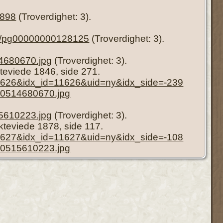
1898
(Troverdighet: 3).
rson/pg00000000128125
(Troverdighet: 3).
4680670.jpg
(Troverdighet: 3).
kteviede 1846, side 271.
=11626&idx_id=11626&uid=ny&idx_side=-239
70514680670.jpg
5610223.jpg
(Troverdighet: 3).
Ekteviede 1878, side 117.
=11627&idx_id=11627&uid=ny&idx_side=-108
70515610223.jpg