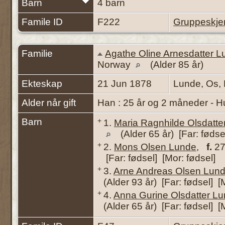
Barn
4 barn
Famile ID
F222
Gruppeskj
Familie
Agathe Oline Arnesdatter 
Norway
(Alder 85 år)
Ekteskap
21 Jun 1878
Lunde, Os,
Alder når gift
Han : 25 år og 2 måneder - H
Barn
+
1.
Maria Ragnhilde Olsdatte
(Alder 65 år) [Far: fødse
+
2.
Mons Olsen Lunde
,
f.
27
[Far: fødsel] [Mor: fødsel]
+
3.
Arne Andreas Olsen Lun
(Alder 93 år) [Far: fødsel] [
+
4.
Anna Gurine Olsdatter L
(Alder 65 år) [Far: fødsel] [