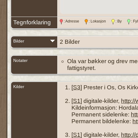
Tegnforklaring
: Adresse
: Lokasjon
: By
: F
Bilder
2 Bilder
Notater
Ola var bøkker og drev med
fattigstyret.
Kilder
[
S3
] Prester i Os, Os Kir
[
S1
] digitale-kilder,
http:
Kildeinformasjon: Hordala
Permanent sidelenke:
ht
Permanent bildelenke:
h
[
S1
] digitale-kilder,
http:/