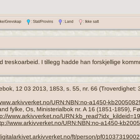
ylke/Grevskap
: Stat/Provins
: Land
: Ikke satt
 treskoarbeid. I tillegg hadde han forskjellige komm
kebok, 12 03 2013, 1853, s. 55, nr. 66 (Troverdighet: 3
//www.arkivverket.no/URN:NBN:no-a1450-kb2005082
nd fylke, Os, Ministerialbok nr. A 16 (1851-1859), F
tp://www.arkivverket.no/URN:kb_read?idx_kildeid=
ttp://www.arkivverket.no/URN:NBN:no-a1450-kb200
/digitalarkivet.arkivverket.no/ft/person/pf0103731900