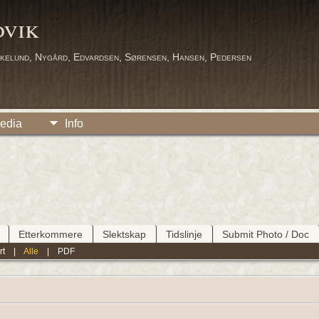
dvik
kelund, Nygård, Edvardsen, Sørensen, Hansen, Pedersen
edia
Info
Etterkommere
Slektskap
Tidslinje
Submit Photo / Doc
rt
|
Alle
|
PDF