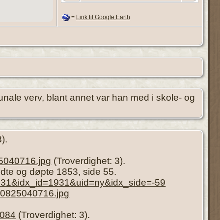
=
Link til Google Earth
unale verv, blant annet var han med i skole- og
).
5040716.jpg
(Troverdighet: 3).
ødte og døpte 1853, side 55.
1931&idx_id=1931&uid=ny&idx_side=-59
50825040716.jpg
2084
(Troverdighet: 3).