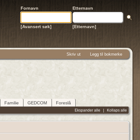
Fornavn
Etternavn
[Avansert søk]
[Etternavn]
Skriv ut
Legg til bokmerke
Familie
GEDCOM
Foreslå
Ekspander alle
|
Kollaps alle