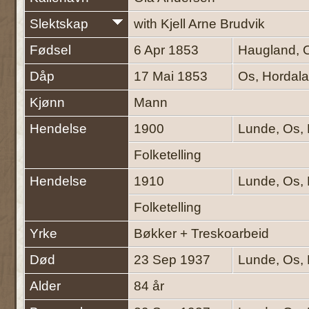
Slektskap
with Kjell Arne Brudvik
Fødsel
6 Apr 1853
Haugland, 
Dåp
17 Mai 1853
Os, Hordal
Kjønn
Mann
Hendelse
1900
Lunde, Os,
Folketelling
Hendelse
1910
Lunde, Os,
Folketelling
Yrke
Bøkker + Treskoarbeid
Død
23 Sep 1937
Lunde, Os,
Alder
84 år