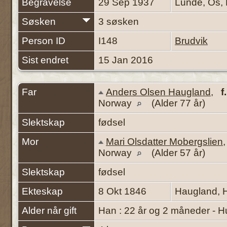
Begravelse
29 Sep 1937
Lunde, Os,
Søsken
3 søsken
Person ID
I148
Brudvik
Sist endret
15 Jan 2016
Far
Anders Olsen Haugland
,
f.
Norway
(Alder 77 år)
Slektskap
fødsel
Mor
Mari Olsdatter Mobergslien
Norway
(Alder 57 år)
Slektskap
fødsel
Ekteskap
8 Okt 1846
Haugland, 
Alder når gift
Han : 22 år og 2 måneder - H