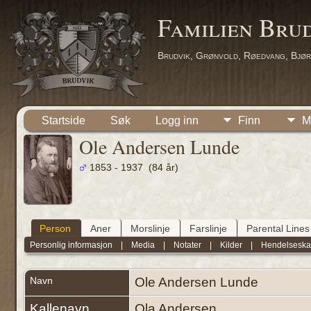
Familien Bru
Brudvik, Grønvold, Røedvang, Bjør
Startside
Søk
Logg inn
Finn
M
Ole Andersen Lunde
1853 - 1937 (84 år)
Person
Aner
Morslinje
Farslinje
Parental Lines
Personlig informasjon
|
Media
|
Notater
|
Kilder
|
Hendelseska
Navn
Ole Andersen
Lunde
Kallenavn
Ola Andersen