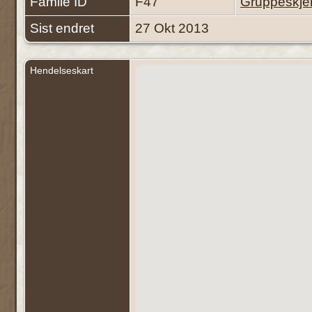
Famile ID
F47
Gruppeskj
Sist endret
27 Okt 2013
Hendelseskart