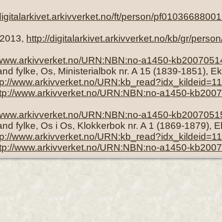
/digitalarkivet.arkivverket.no/ft/person/pf0103668800
3 2013,
http://digitalarkivet.arkivverket.no/kb/gr/pe
//www.arkivverket.no/URN:NBN:no-a1450-kb2007051
nd fylke, Os, Ministerialbok nr. A 15 (1839-1851), E
tp://www.arkivverket.no/URN:kb_read?idx_kildeid
ttp://www.arkivverket.no/URN:NBN:no-a1450-kb200
//www.arkivverket.no/URN:NBN:no-a1450-kb2007051
nd fylke, Os i Os, Klokkerbok nr. A 1 (1869-1879), 
tp://www.arkivverket.no/URN:kb_read?idx_kildeid
ttp://www.arkivverket.no/URN:NBN:no-a1450-kb200