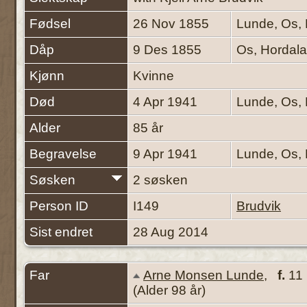
Fødsel
26 Nov 1855
Lunde, Os,
Dåp
9 Des 1855
Os, Hordal
Kjønn
Kvinne
Død
4 Apr 1941
Lunde, Os,
Alder
85 år
Begravelse
9 Apr 1941
Lunde, Os,
Søsken
2 søsken
Person ID
I149
Brudvik
Sist endret
28 Aug 2014
Far
Arne Monsen Lunde
,
f.
11 
(Alder 98 år)