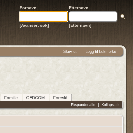
Fornavn
Etternavn
[Avansert søk]
[Etternavn]
Skriv ut
Legg til bokmerke
Familie
GEDCOM
Foreslå
Ekspander alle
|
Kollaps alle