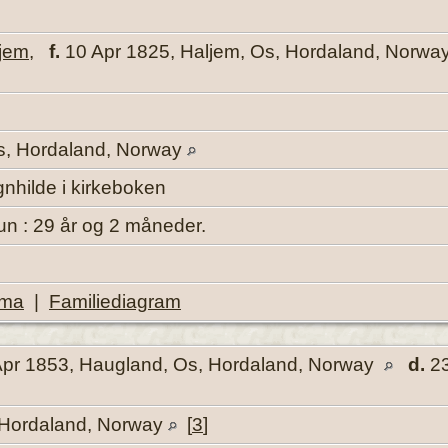
hjem
,
f.
10 Apr 1825, Haljem, Os, Hordaland, Norwa
s, Hordaland, Norway
nhilde i kirkeboken
un : 29 år og 2 måneder.
ema
|
Familiediagram
pr 1853, Haugland, Os, Hordaland, Norway
d.
23
 Hordaland, Norway
[
3
]