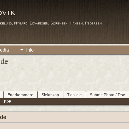
dvik
kelund, Nygård, Edvardsen, Sørensen, Hansen, Pedersen
edia
Info
nde
Etterkommere
Slektskap
Tidslinje
Submit Photo / Doc
|
PDF
de