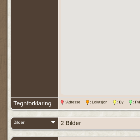
Tegnforklaring
: Adresse
: Lokasjon
: By
: F
Bilder
2 Bilder