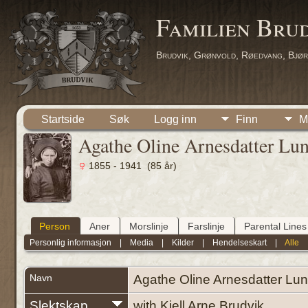
Familien Bru
Brudvik, Grønvold, Røedvang, Bjør
Startside
Søk
Logg inn
Finn
M
Agathe Oline Arnesdatter Lu
1855 - 1941 (85 år)
Person
Aner
Morslinje
Farslinje
Parental Lines
Personlig informasjon
|
Media
|
Kilder
|
Hendelseskart
|
Alle
Navn
Agathe Oline Arnesdatter
Lun
Slektskap
with Kjell Arne Brudvik