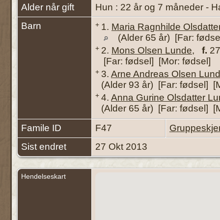
Alder når gift
Hun : 22 år og 7 måneder - H
Barn
+
1.
Maria Ragnhilde Olsdatte
(Alder 65 år) [Far: fødse
+
2.
Mons Olsen Lunde
,
f.
27
[Far: fødsel] [Mor: fødsel]
+
3.
Arne Andreas Olsen Lun
(Alder 93 år) [Far: fødsel] [
+
4.
Anna Gurine Olsdatter L
(Alder 65 år) [Far: fødsel] [
Famile ID
F47
Gruppeskj
Sist endret
27 Okt 2013
Hendelseskart