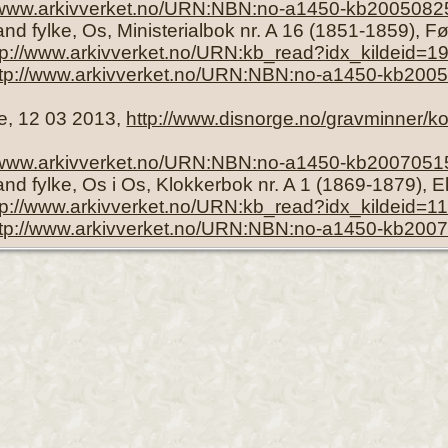
//www.arkivverket.no/URN:NBN:no-a1450-kb2005082
nd fylke, Os, Ministerialbok nr. A 16 (1851-1859), F
tp://www.arkivverket.no/URN:kb_read?idx_kildeid=
ttp://www.arkivverket.no/URN:NBN:no-a1450-kb200
e, 12 03 2013,
http://www.disnorge.no/gravminner/k
//www.arkivverket.no/URN:NBN:no-a1450-kb2007051
nd fylke, Os i Os, Klokkerbok nr. A 1 (1869-1879), 
tp://www.arkivverket.no/URN:kb_read?idx_kildeid
ttp://www.arkivverket.no/URN:NBN:no-a1450-kb200