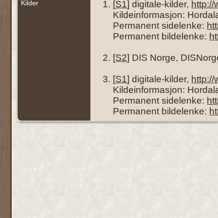
Kilder
[
S1
] digitale-kilder,
http:
Kildeinformasjon: Hordala
Permanent sidelenke:
ht
Permanent bildelenke:
h
[
S2
] DIS Norge, DISNorg
[
S1
] digitale-kilder,
http:
Kildeinformasjon: Hordala
Permanent sidelenke:
ht
Permanent bildelenke:
h