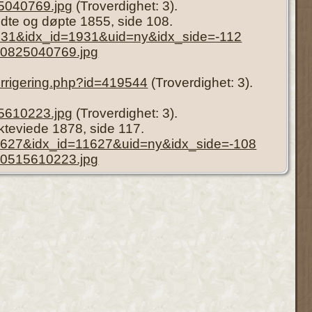
5040769.jpg
(Troverdighet: 3).
ødte og døpte 1855, side 108.
1931&idx_id=1931&uid=ny&idx_side=-112
50825040769.jpg
orrigering.php?id=419544
(Troverdighet: 3).
5610223.jpg
(Troverdighet: 3).
Ekteviede 1878, side 117.
=11627&idx_id=11627&uid=ny&idx_side=-108
70515610223.jpg