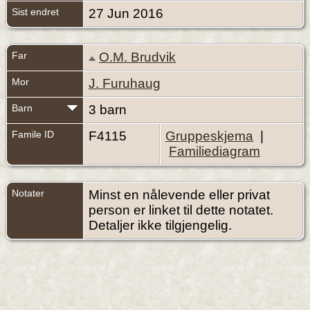
Sist endret
27 Jun 2016
Far
O.M. Brudvik
Mor
J. Furuhaug
Barn
3 barn
Famile ID
F4115
Gruppeskjema
|
Familiediagram
Notater
Minst en nålevende eller privat
person er linket til dette notatet.
Detaljer ikke tilgjengelig.