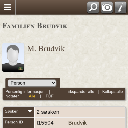
Familien Brudvik
M. Brudvik
Personlig informasjon
|
Ekspander alle
|
Kollaps alle
Notater
|
Alle
|
PDF
Søsken
2 søsken
Person ID
I15504
Brudvik