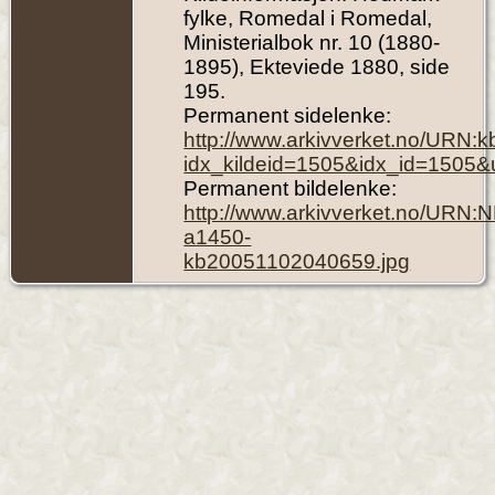
fylke, Romedal i Romedal,
Ministerialbok nr. 10 (1880-
1895), Ekteviede 1880, side
195.
Permanent sidelenke:
http://www.arkivverket.no/URN:
idx_kildeid=1505&idx_id=1505&
Permanent bildelenke:
http://www.arkivverket.no/URN:
a1450-
kb20051102040659.jpg