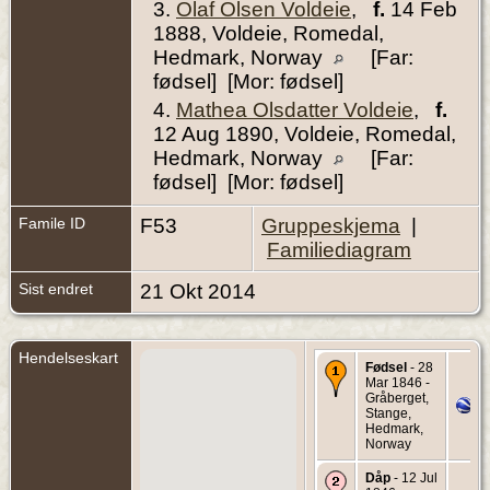
3.
Olaf Olsen Voldeie
,
f.
14 Feb
1888, Voldeie, Romedal,
Hedmark, Norway
[Far:
fødsel] [Mor: fødsel]
4.
Mathea Olsdatter Voldeie
,
f.
12 Aug 1890, Voldeie, Romedal,
Hedmark, Norway
[Far:
fødsel] [Mor: fødsel]
Famile ID
F53
Gruppeskjema
|
Familiediagram
Sist endret
21 Okt 2014
Hendelseskart
Fødsel
- 28
Mar 1846 -
Gråberget,
Stange,
Hedmark,
Norway
Dåp
- 12 Jul