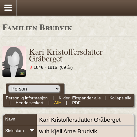
Familien Brudvik
Kari Kristoffersdatter
Gråberget
1846 - 1915 (69 år)
Personlig informasjon
|
Kilder
Ekspander alle
|
Kollaps alle
|
Hendelseskart
|
Alle
|
PDF
Navn
Kari Kristoffersdatter
Gråberget
Slektskap
with Kjell Arne Brudvik