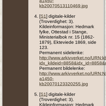
a1450-
kb20070513110469.jpg
[
S1
] digitale-kilder
(Troverdighet: 3).
Kildeinformasjon: Hedmark
fylke, Ottestad i Stange,
Ministerialbok nr. 15 (1862-
1879), Ekteviede 1869, side
123.
Permanent sidelenke:
http://www.arkivverket.no/URN:
idx_kildeid=8858&idx_id=8858&
Permanent bildelenke:
http://www.arkivverket.no/URN:
a1450-
kb20070123320255.jpg
[
S1
] digitale-kilder
(Troverdighet: 3).
Kildeinformasjon: Hedmark