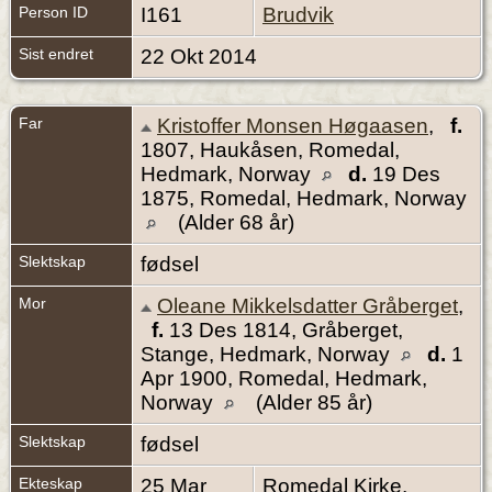
Person ID
I161
Brudvik
Sist endret
22 Okt 2014
Far
Kristoffer Monsen Høgaasen
,
f.
1807, Haukåsen, Romedal,
Hedmark, Norway
d.
19 Des
1875, Romedal, Hedmark, Norway
(Alder 68 år)
Slektskap
fødsel
Mor
Oleane Mikkelsdatter Gråberget
,
f.
13 Des 1814, Gråberget,
Stange, Hedmark, Norway
d.
1
Apr 1900, Romedal, Hedmark,
Norway
(Alder 85 år)
Slektskap
fødsel
Ekteskap
25 Mar
Romedal Kirke,