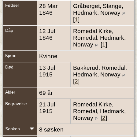
Fødsel
28 Mar
Gråberget, Stange,
1846
Hedmark, Norway
[
1
]
Dåp
12 Jul
Romedal Kirke,
1846
Romedal, Hedmark,
Norway
[
1
]
Kjønn
Kvinne
Død
13 Jul
Bakkerud, Romedal,
1915
Hedmark, Norway
[
2
]
Alder
69 år
Begravelse
21 Jul
Romedal Kirke,
1915
Romedal, Hedmark,
Norway
[
2
]
Søsken
8 søsken