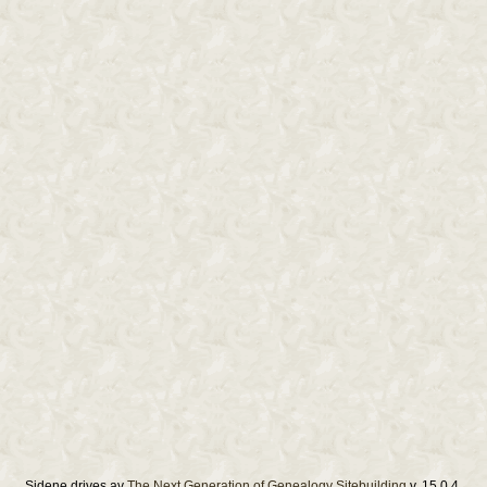
Sidene drives av
The Next Generation of Genealogy Sitebuilding
v. 15.0.4,