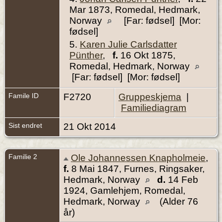
Mar 1873, Romedal, Hedmark,
Norway
[Far: fødsel] [Mor:
fødsel]
5.
Karen Julie Carlsdatter
Pünther
,
f.
16 Okt 1875,
Romedal, Hedmark, Norway
[Far: fødsel] [Mor: fødsel]
Famile ID
F2720
Gruppeskjema
|
Familiediagram
Sist endret
21 Okt 2014
Familie 2
Ole Johannessen Knapholmeie
,
f.
8 Mai 1847, Furnes, Ringsaker,
Hedmark, Norway
d.
14 Feb
1924, Gamlehjem, Romedal,
Hedmark, Norway
(Alder 76
år)