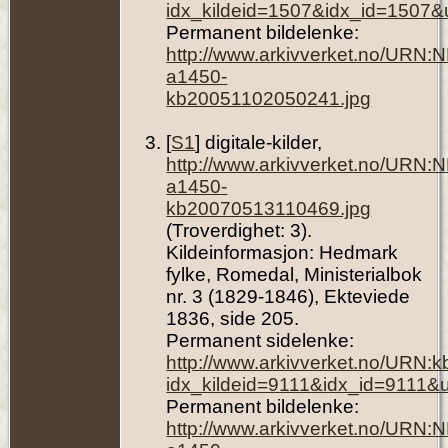
idx_kildeid=1507&idx_id=1507&
Permanent bildelenke:
http://www.arkivverket.no/URN:
a1450-
kb20051102050241.jpg
[
S1
] digitale-kilder,
http://www.arkivverket.no/URN:
a1450-
kb20070513110469.jpg
(Troverdighet: 3).
Kildeinformasjon: Hedmark
fylke, Romedal, Ministerialbok
nr. 3 (1829-1846), Ekteviede
1836, side 205.
Permanent sidelenke:
http://www.arkivverket.no/URN:
idx_kildeid=9111&idx_id=9111&
Permanent bildelenke:
http://www.arkivverket.no/URN: