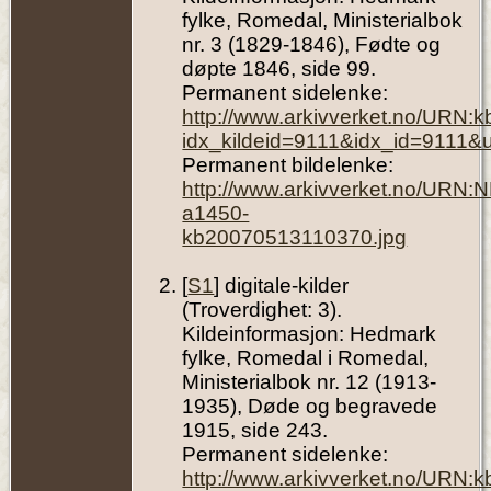
Begravelse
fylke, Romedal, Ministerialbok
- 21 Jul
1915 -
nr. 3 (1829-1846), Fødte og
Romedal
Kirke,
døpte 1846, side 99.
Romedal,
Permanent sidelenke:
Hedmark,
Norway
http://www.arkivverket.no/URN:
idx_kildeid=9111&idx_id=9111&
Permanent bildelenke:
http://www.arkivverket.no/URN:
a1450-
kb20070513110370.jpg
[
S1
] digitale-kilder
(Troverdighet: 3).
Kildeinformasjon: Hedmark
fylke, Romedal i Romedal,
Ministerialbok nr. 12 (1913-
1935), Døde og begravede
1915, side 243.
Permanent sidelenke:
http://www.arkivverket.no/URN: