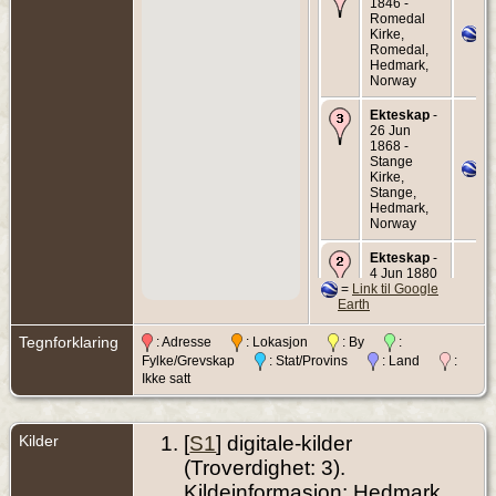
1846 -
Romedal
Kirke,
Romedal,
Hedmark,
Norway
Ekteskap
-
26 Jun
1868 -
Stange
Kirke,
Stange,
Hedmark,
Norway
Ekteskap
-
4 Jun 1880
=
Link til Google
- Romedal
Earth
Kirke,
Romedal,
Hedmark,
Tegnforklaring
: Adresse
: Lokasjon
: By
:
Norway
Fylke/Grevskap
: Stat/Provins
: Land
:
Ikke satt
Død
- 13 Jul
1915 -
Bakkerud,
Romedal,
Kilder
[
S1
] digitale-kilder
Hedmark,
Norway
(Troverdighet: 3).
Kildeinformasjon: Hedmark