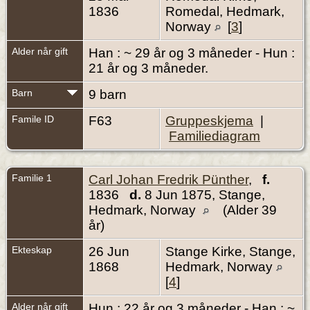
1836
Romedal, Hedmark,
Norway
[
3
]
Alder når gift
Han : ~ 29 år og 3 måneder - Hun :
21 år og 3 måneder.
Barn
9 barn
Famile ID
F63
Gruppeskjema
|
Familiediagram
Familie 1
Carl Johan Fredrik Pünther
,
f.
1836
d.
8 Jun 1875, Stange,
Hedmark, Norway
(Alder 39
år)
Ekteskap
26 Jun
Stange Kirke, Stange,
1868
Hedmark, Norway
[
4
]
Alder når gift
Hun : 22 år og 3 måneder - Han : ~