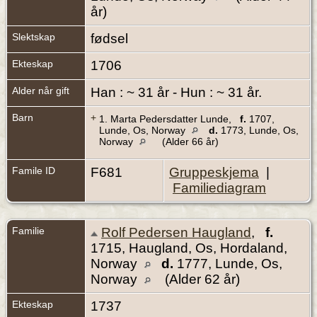
år)
Slektskap
fødsel
Ekteskap
1706
Alder når gift
Han : ~ 31 år - Hun : ~ 31 år.
Barn
+
1.
Marta Pedersdatter Lunde
,
f.
1707,
Lunde, Os, Norway
d.
1773, Lunde, Os,
Norway
(Alder 66 år)
Famile ID
F681
Gruppeskjema
|
Familiediagram
Familie
Rolf Pedersen Haugland
,
f.
1715, Haugland, Os, Hordaland,
Norway
d.
1777, Lunde, Os,
Norway
(Alder 62 år)
Ekteskap
1737