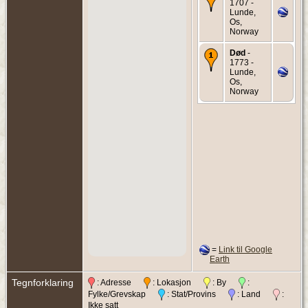
1707 -
Lunde,
Os,
Norway
Død
-
1773 -
Lunde,
Os,
Norway
=
Link til Google
Earth
Tegnforklaring
: Adresse
: Lokasjon
: By
:
Fylke/Grevskap
: Stat/Provins
: Land
:
Ikke satt