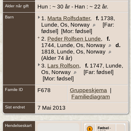
Alder når gift
Hun : ~ 30 år - Han : ~ 22 år.
Barn
1.
Marta Rolfsdatter
,
f.
1738,
Lunde, Os, Norway
[Far:
fødsel] [Mor: fødsel]
+
2.
Peder Rolfsen Lunde
,
f.
1744, Lunde, Os, Norway
d.
1818, Lunde, Os, Norway
(Alder 74 år)
3.
Lars Rolfson
,
f.
1747, Lunde,
Os, Norway
[Far: fødsel]
[Mor: fødsel]
Famile ID
F678
Gruppeskjema
|
Familiediagram
Sist endret
7 Mai 2013
Hendelseskart
Fødsel
-