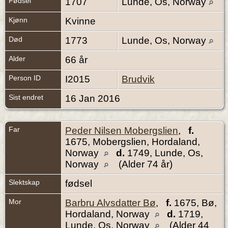
Fødsel
1707
Lunde, Os, Norway
Kjønn
Kvinne
Død
1773
Lunde, Os, Norway
Alder
66 år
Person ID
I2015
Brudvik
Sist endret
16 Jan 2016
Far
Peder Nilsen Mobergslien
,
f.
1675, Mobergslien, Hordaland,
Norway
d.
1749, Lunde, Os,
Norway
(Alder 74 år)
Slektskap
fødsel
Mor
Barbru Alvsdatter Bø
,
f.
1675, Bø,
Hordaland, Norway
d.
1719,
Lunde, Os, Norway
(Alder 44