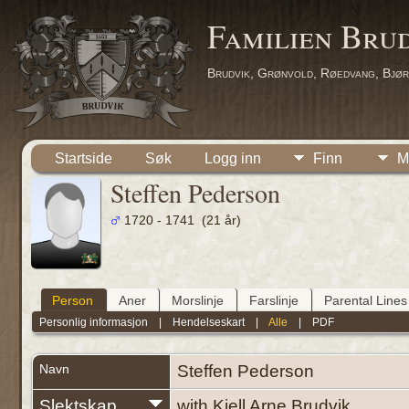
Familien Bru
Brudvik, Grønvold, Røedvang, Bjør
Startside
Søk
Logg inn
Finn
M
Steffen Pederson
1720 - 1741 (21 år)
Person
Aner
Morslinje
Farslinje
Parental Lines
Personlig informasjon
|
Hendelseskart
|
Alle
|
PDF
Navn
Steffen
Pederson
Slektskap
with Kjell Arne Brudvik