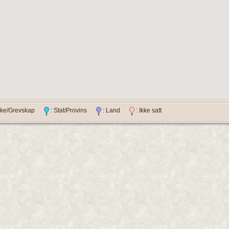
ylke/Grevskap
: Stat/Provins
: Land
: Ikke satt