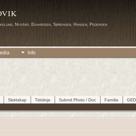
dvik
kelund, Nygård, Edvardsen, Sørensen, Hansen, Pedersen
edia
Info
Slektskap
Tidslinje
Submit Photo / Doc
Familie
GE