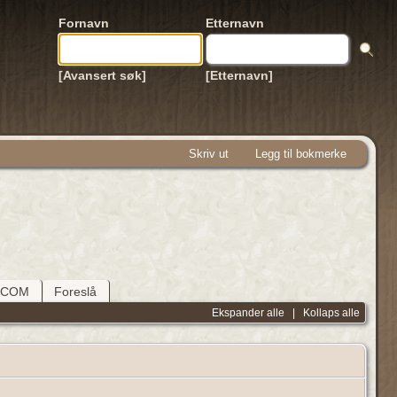
Fornavn
Etternavn
[Avansert søk]
[Etternavn]
Skriv ut
Legg til bokmerke
DCOM
Foreslå
Ekspander alle
|
Kollaps alle