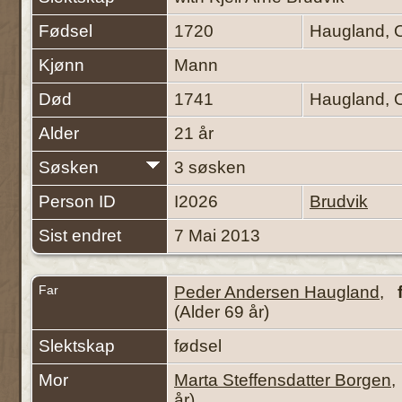
Fødsel
1720
Haugland, 
Kjønn
Mann
Død
1741
Haugland, 
Alder
21 år
Søsken
3 søsken
Person ID
I2026
Brudvik
Sist endret
7 Mai 2013
Far
Peder Andersen Haugland
,
(Alder 69 år)
Slektskap
fødsel
Mor
Marta Steffensdatter Borgen
år)