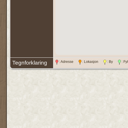
Tegnforklaring
: Adresse
: Lokasjon
: By
: F