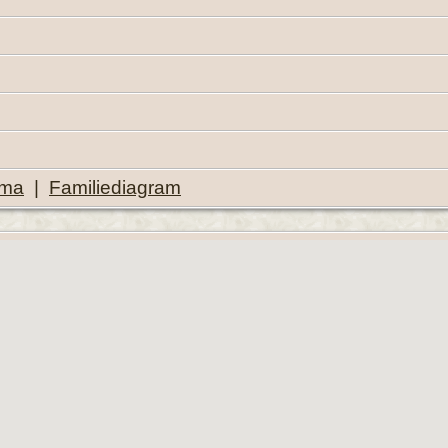
ema
|
Familiediagram