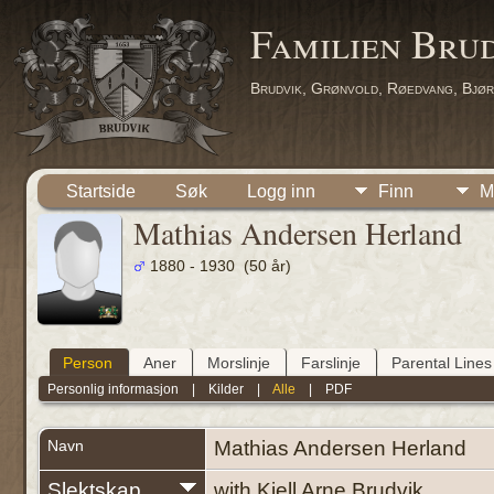
Familien Bru
Brudvik, Grønvold, Røedvang, Bjør
Startside
Søk
Logg inn
Finn
M
Mathias Andersen Herland
1880 - 1930 (50 år)
Person
Aner
Morslinje
Farslinje
Parental Lines
Personlig informasjon
|
Kilder
|
Alle
|
PDF
Navn
Mathias Andersen
Herland
Slektskap
with Kjell Arne Brudvik