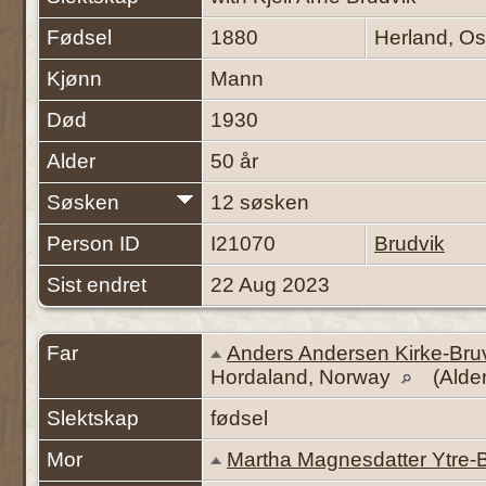
Fødsel
1880
Herland, Os
Kjønn
Mann
Død
1930
Alder
50 år
Søsken
12 søsken
Person ID
I21070
Brudvik
Sist endret
22 Aug 2023
Far
Anders Andersen Kirke-Bru
Hordaland, Norway
(Alder
Slektskap
fødsel
Mor
Martha Magnesdatter Ytre-B