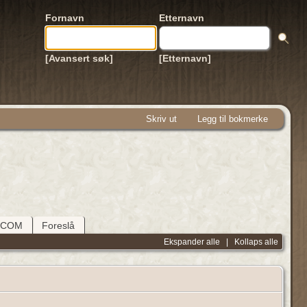
Fornavn
Etternavn
[Avansert søk]
[Etternavn]
Skriv ut
Legg til bokmerke
DCOM
Foreslå
Ekspander alle
|
Kollaps alle