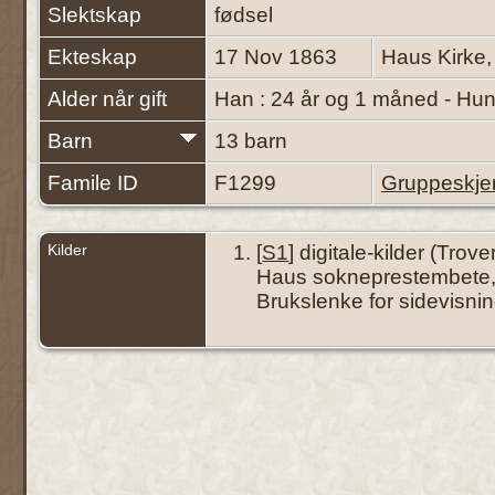
Slektskap
fødsel
Ekteskap
17 Nov 1863
Haus Kirke,
Alder når gift
Han : 24 år og 1 måned - Hun
Barn
13 barn
Famile ID
F1299
Gruppeskj
Kilder
[
S1
] digitale-kilder (Trove
Haus sokneprestembete, 
Brukslenke for sidevisni