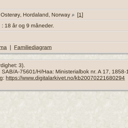
 Osterøy, Hordaland, Norway
[
1
]
 : 18 år og 9 måneder.
ema
|
Familiediagram
rdighet: 3).
SAB/A-75601/H/Haa: Ministerialbok nr. A 17, 1858-
ng:
https://www.digitalarkivet.no/kb20070221680294