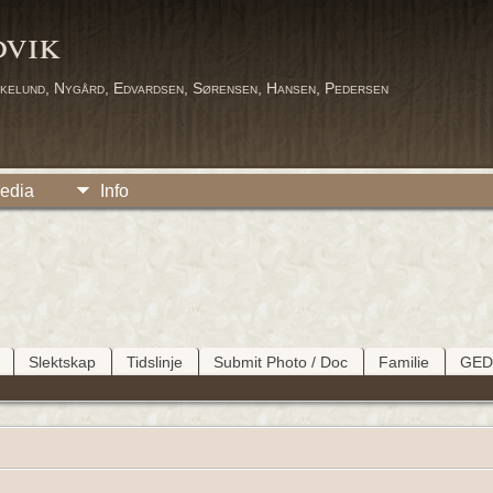
dvik
kelund, Nygård, Edvardsen, Sørensen, Hansen, Pedersen
edia
Info
Slektskap
Tidslinje
Submit Photo / Doc
Familie
GE