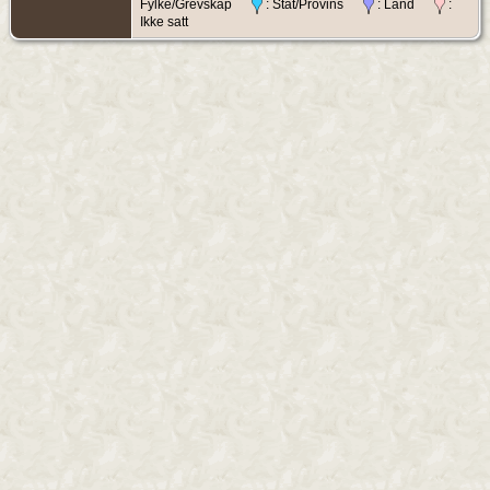
Fylke/Grevskap
: Stat/Provins
: Land
:
Ikke satt