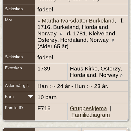
Slektskap
fødsel
Mor
Martha Ivarsdatter Burkeland
,
f.
1716, Burkeland, Hordaland,
Norway
d.
1781, Kleiveland,
Osterøy, Hordaland, Norway
(Alder 65 år)
Slektskap
fødsel
Ekteskap
1739
Haus Kirke, Osterøy,
Hordaland, Norway
Alder når gift
Han : ~ 24 år - Hun : ~ 23 år.
Barn
10 barn
Famile ID
F716
Gruppeskjema
|
Familiediagram