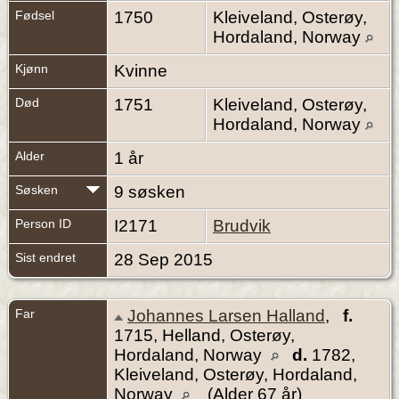
Fødsel
1750
Kleiveland, Osterøy,
Hordaland, Norway
Kjønn
Kvinne
Død
1751
Kleiveland, Osterøy,
Hordaland, Norway
Alder
1 år
Søsken
9 søsken
Person ID
I2171
Brudvik
Sist endret
28 Sep 2015
Far
Johannes Larsen Halland
,
f.
1715, Helland, Osterøy,
Hordaland, Norway
d.
1782,
Kleiveland, Osterøy, Hordaland,
Norway
(Alder 67 år)