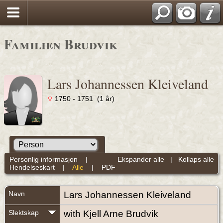
Familien Brudvik
Lars Johannessen Kleiveland
1750 - 1751 (1 år)
Personlig informasjon
|
Ekspander alle
|
Kollaps alle
Hendelseskart
|
Alle
|
PDF
Navn
Lars Johannessen
Kleiveland
Slektskap
with Kjell Arne Brudvik