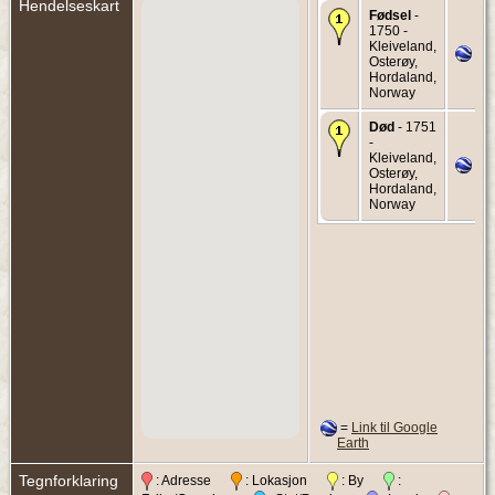
Hendelseskart
Fødsel
-
1750 -
Kleiveland,
Osterøy,
Hordaland,
Norway
Død
- 1751
-
Kleiveland,
Osterøy,
Hordaland,
Norway
=
Link til Google
Earth
Tegnforklaring
: Adresse
: Lokasjon
: By
: