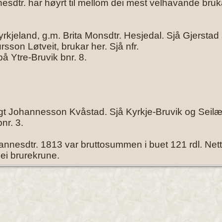
sdtr. har høyrt til mellom dei mest velhavande bruka
kjeland, g.m. Brita Monsdtr. Hesjedal. Sjå Gjerstad 
rsson Løtveit, brukar her. Sjå nfr.
å Ytre-Bruvik bnr. 8.
gt Johannesson Kvåstad. Sjå Kyrkje-Bruvik og Seilæ 
nr. 3.
hannesdtr. 1813 var bruttosummen i buet 121 rdl. Nettoe
 ei brurekrune.