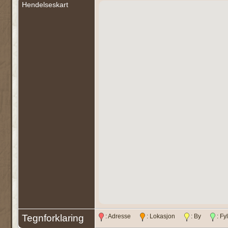
Hendelseskart
Tegnforklaring
: Adresse
: Lokasjon
: By
: F