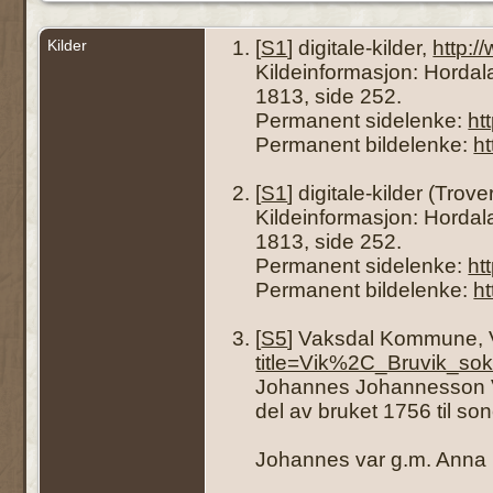
Kilder
[
S1
] digitale-kilder,
http:
Kildeinformasjon: Hordal
1813, side 252.
Permanent sidelenke:
ht
Permanent bildelenke:
h
[
S1
] digitale-kilder (Trove
Kildeinformasjon: Hordal
1813, side 252.
Permanent sidelenke:
ht
Permanent bildelenke:
h
[
S5
] Vaksdal Kommune, 
title=Vik%2C_Bruvik_
Johannes Johannesson Vi
del av bruket 1756 til s
Johannes var g.m. Anna 