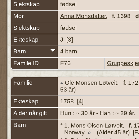
Slektskap
fødsel
Mor
Anna Monsdatter
,
f.
1698
d
Slektskap
fødsel
Ekteskap
J [
3
]
Barn
4 barn
Famile ID
F76
Gruppeskj
Familie
Ole Monsen Løtveit
,
f.
1729
53 år)
Ekteskap
1758 [
4
]
Alder når gift
Hun : ~ 30 år - Han : ~ 29 år.
Barn
+
1.
Mons Olsen Løtveit
,
f.
17
Norway
(Alder 45 år) [Fa
+