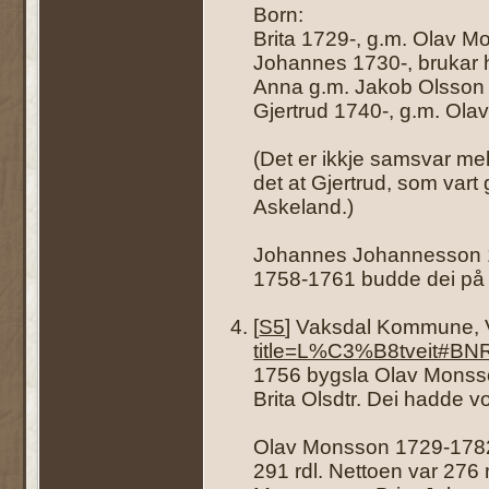
Born:
Brita 1729-, g.m. Olav Mo
Johannes 1730-, brukar he
Anna g.m. Jakob Olsson Sø
Gjertrud 1740-, g.m. Olav
(Det er ikkje samsvar me
det at Gjertrud, som vart
Askeland.)
Johannes Johannesson 173
1758-1761 budde dei på M
[
S5
] Vaksdal Kommune, 
title=L%C3%B8tveit#BN
1756 bygsla Olav Monsso
Brita Olsdtr. Dei hadde vo
Olav Monsson 1729-1782 v
291 rdl. Nettoen var 276