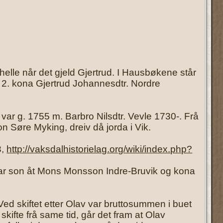
lle når det gjeld Gjertrud. I Hausbøkene står
g 2. kona Gjertrud Johannesdtr. Nordre
r g. 1755 m. Barbro Nilsdtr. Vevle 1730-. Frå
 Søre Myking, dreiv då jorda i Vik.
3,
http://vaksdalhistorielag.org/wiki/index.php?
var son åt Mons Monsson Indre-Bruvik og kona
d skiftet etter Olav var bruttosummen i buet
ifte frå same tid, går det fram at Olav