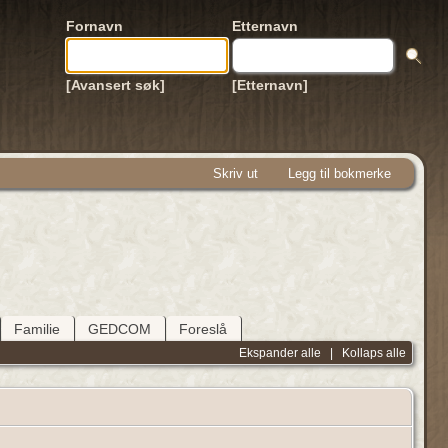
Fornavn
Etternavn
[Avansert søk]
[Etternavn]
Skriv ut
Legg til bokmerke
Familie
GEDCOM
Foreslå
Ekspander alle
|
Kollaps alle