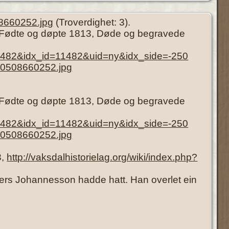
8660252.jpg
(Troverdighet: 3).
), Fødte og døpte 1813, Døde og begravede
=11482&idx_id=11482&uid=ny&idx_side=-250
70508660252.jpg
), Fødte og døpte 1813, Døde og begravede
=11482&idx_id=11482&uid=ny&idx_side=-250
70508660252.jpg
3,
http://vaksdalhistorielag.org/wiki/index.php?
ers Johannesson hadde hatt. Han overlet ein