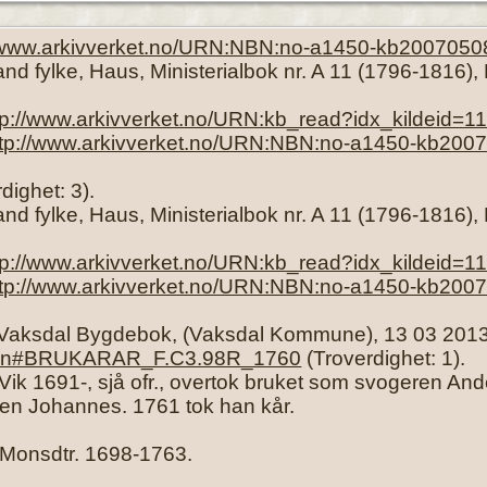
//www.arkivverket.no/URN:NBN:no-a1450-kb2007050
and fylke, Haus, Ministerialbok nr. A 11 (1796-1816
tp://www.arkivverket.no/URN:kb_read?idx_kildeid
ttp://www.arkivverket.no/URN:NBN:no-a1450-kb200
rdighet: 3).
and fylke, Haus, Ministerialbok nr. A 11 (1796-1816
tp://www.arkivverket.no/URN:kb_read?idx_kildeid
ttp://www.arkivverket.no/URN:NBN:no-a1450-kb200
Vaksdal Bygdebok, (Vaksdal Kommune), 13 03 201
sokn#BRUKARAR_F.C3.98R_1760
(Troverdighet: 1).
k 1691-, sjå ofr., overtok bruket som svogeren And
onen Johannes. 1761 tok han kår.
Monsdtr. 1698-1763.