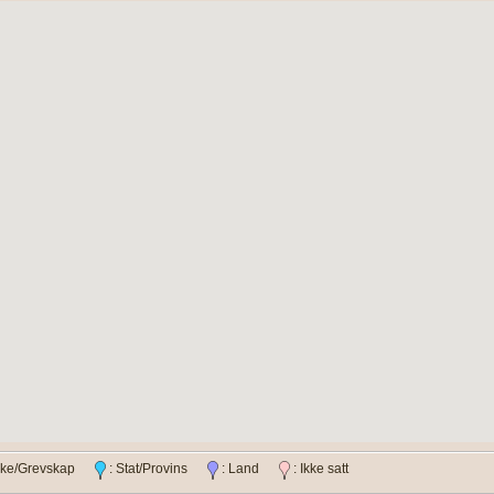
ylke/Grevskap
: Stat/Provins
: Land
: Ikke satt