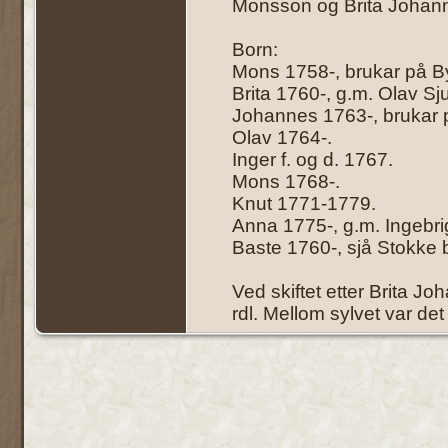
Monsson og Brita Johanne
Born:
Mons 1758-, brukar på Byr
Brita 1760-, g.m. Olav Sju
Johannes 1763-, brukar p
Olav 1764-.
Inger f. og d. 1767.
Mons 1768-.
Knut 1771-1779.
Anna 1775-, g.m. Ingebri
Baste 1760-, sjå Stokke b
Ved skiftet etter Brita Jo
rdl. Mellom sylvet var det