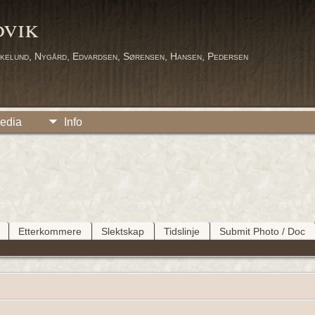
dvik
kelund, Nygård, Edvardsen, Sørensen, Hansen, Pedersen
edia
Info
Etterkommere
Slektskap
Tidslinje
Submit Photo / Doc