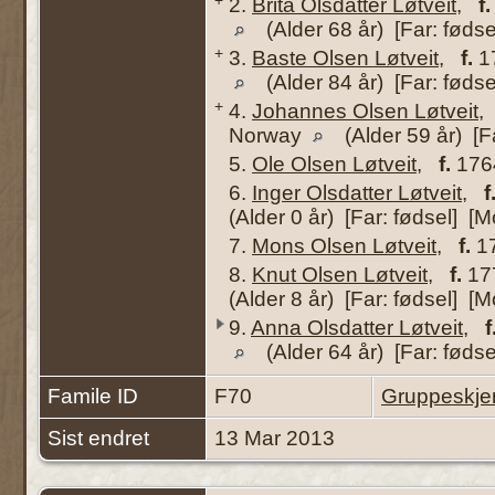
2.
Brita Olsdatter Løtveit
,
f.
(Alder 68 år) [Far: fødse
+
3.
Baste Olsen Løtveit
,
f.
17
(Alder 84 år) [Far: fødse
+
4.
Johannes Olsen Løtveit
Norway
(Alder 59 år) [Fa
5.
Ole Olsen Løtveit
,
f.
1764
6.
Inger Olsdatter Løtveit
,
f
(Alder 0 år) [Far: fødsel] [M
7.
Mons Olsen Løtveit
,
f.
17
8.
Knut Olsen Løtveit
,
f.
177
(Alder 8 år) [Far: fødsel] [M
9.
Anna Olsdatter Løtveit
,
f
(Alder 64 år) [Far: fødse
Famile ID
F70
Gruppeskj
Sist endret
13 Mar 2013