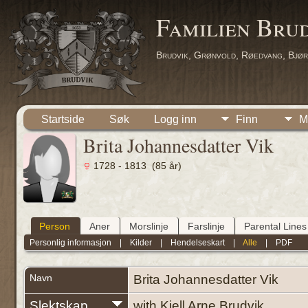
Familien Bru
Brudvik, Grønvold, Røedvang, Bjør
Startside
Søk
Logg inn
Finn
M
Brita Johannesdatter Vik
1728 - 1813 (85 år)
Person
Aner
Morslinje
Farslinje
Parental Lines
Personlig informasjon
|
Kilder
|
Hendelseskart
|
Alle
|
PDF
Navn
Brita Johannesdatter
Vik
Slektskap
with Kjell Arne Brudvik