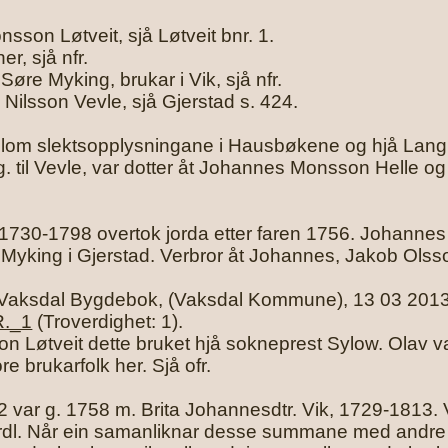
nsson Løtveit, sjå Løtveit bnr. 1.
r, sjå nfr.
re Myking, brukar i Vik, sjå nfr.
 Nilsson Vevle, sjå Gjerstad s. 424.
llom slektsopplysningane i Hausbøkene og hjå Langhe
 g. til Vevle, var dotter åt Johannes Monsson Helle o
0-1798 overtok jorda etter faren 1756. Johannes va
yking i Gjerstad. Verbror åt Johannes, Jakob Olsson
Vaksdal Bygdebok, (Vaksdal Kommune), 13 03 201
R._1
(Troverdighet: 1).
n Løtveit dette bruket hjå sokneprest Sylow. Olav 
re brukarfolk her. Sjå ofr.
ar g. 1758 m. Brita Johannesdtr. Vik, 1729-1813. Ve
 rdl. Når ein samanliknar desse summane med andre sk