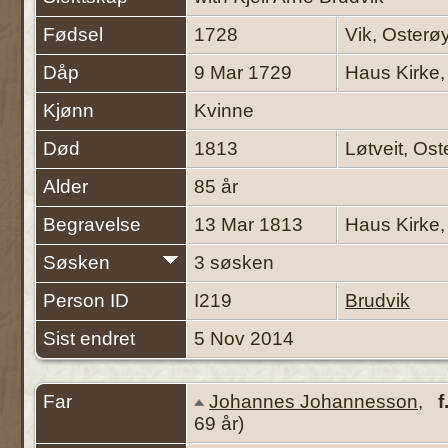
Fødsel
1728
Vik, Osterø
Dåp
9 Mar 1729
Haus Kirke,
Kjønn
Kvinne
Død
1813
Løtveit, Os
Alder
85 år
Begravelse
13 Mar 1813
Haus Kirke,
Søsken
3 søsken
Person ID
I219
Brudvik
Sist endret
5 Nov 2014
Far
Johannes Johannesson
,
f
69 år)