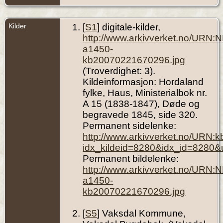
Kilder
[
S1
] digitale-kilder,
http://www.arkivverket.no/URN:
a1450-
kb20070221670296.jpg
(Troverdighet: 3).
Kildeinformasjon: Hordaland
fylke, Haus, Ministerialbok nr.
A 15 (1838-1847), Døde og
begravede 1845, side 320.
Permanent sidelenke:
http://www.arkivverket.no/URN:
idx_kildeid=8280&idx_id=8280&
Permanent bildelenke:
http://www.arkivverket.no/URN:
a1450-
kb20070221670296.jpg
[
S5
] Vaksdal Kommune,