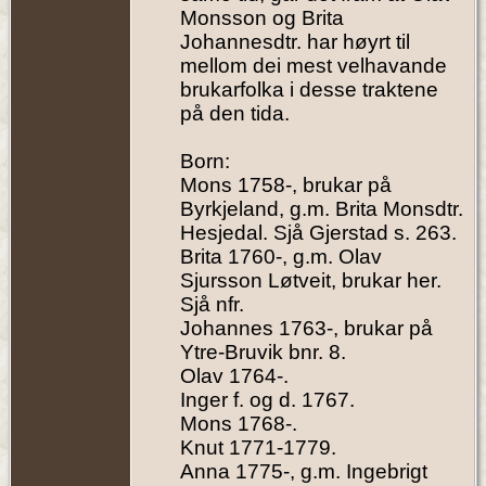
Monsson og Brita
Johannesdtr. har høyrt til
mellom dei mest velhavande
brukarfolka i desse traktene
på den tida.
Born:
Mons 1758-, brukar på
Byrkjeland, g.m. Brita Monsdtr.
Hesjedal. Sjå Gjerstad s. 263.
Brita 1760-, g.m. Olav
Sjursson Løtveit, brukar her.
Sjå nfr.
Johannes 1763-, brukar på
Ytre-Bruvik bnr. 8.
Olav 1764-.
Inger f. og d. 1767.
Mons 1768-.
Knut 1771-1779.
Anna 1775-, g.m. Ingebrigt