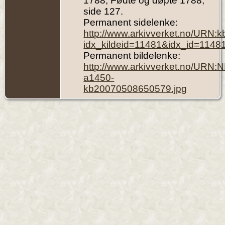
1788, Fødte og døpte 1788,
side 127.
Permanent sidelenke:
http://www.arkivverket.no/URN:
idx_kildeid=11481&idx_id=1148
Permanent bildelenke:
http://www.arkivverket.no/URN:
a1450-
kb20070508650579.jpg