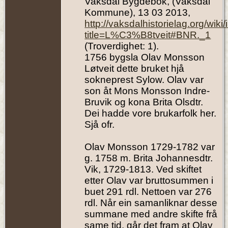
Vaksdal Bygdebok, (Vaksdal
Kommune), 13 03 2013,
http://vaksdalhistorielag.org/wik
title=L%C3%B8tveit#BNR._1
(Troverdighet: 1).
1756 bygsla Olav Monsson
Løtveit dette bruket hjå
sokneprest Sylow. Olav var
son åt Mons Monsson Indre-
Bruvik og kona Brita Olsdtr.
Dei hadde vore brukarfolk her.
Sjå ofr.
Olav Monsson 1729-1782 var
g. 1758 m. Brita Johannesdtr.
Vik, 1729-1813. Ved skiftet
etter Olav var bruttosummen i
buet 291 rdl. Nettoen var 276
rdl. Når ein samanliknar desse
summane med andre skifte frå
same tid, går det fram at Olav