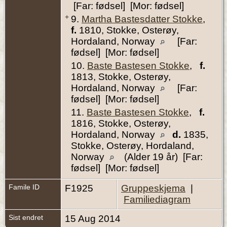
[Far: fødsel] [Mor: fødsel]
+
9.
Martha Bastesdatter Stokke
,
f.
1810, Stokke, Osterøy,
Hordaland, Norway
[Far:
fødsel] [Mor: fødsel]
10.
Baste Bastesen Stokke
,
f.
1813, Stokke, Osterøy,
Hordaland, Norway
[Far:
fødsel] [Mor: fødsel]
11.
Baste Bastesen Stokke
,
f.
1816, Stokke, Osterøy,
Hordaland, Norway
d.
1835,
Stokke, Osterøy, Hordaland,
Norway
(Alder 19 år) [Far:
fødsel] [Mor: fødsel]
Famile ID
F1925
Gruppeskjema
|
Familiediagram
Sist endret
15 Aug 2014