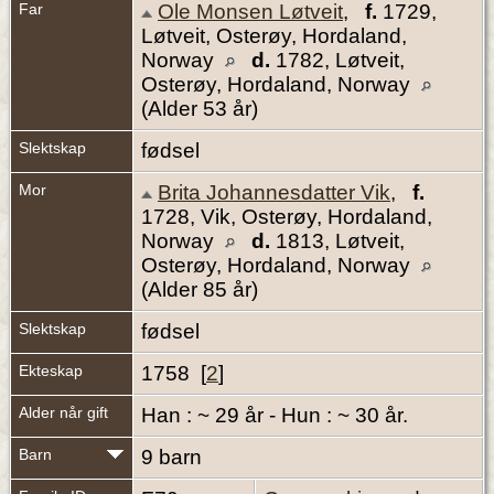
Far
Ole Monsen Løtveit
,
f.
1729,
Løtveit, Osterøy, Hordaland,
Norway
d.
1782, Løtveit,
Osterøy, Hordaland, Norway
(Alder 53 år)
Slektskap
fødsel
Mor
Brita Johannesdatter Vik
,
f.
1728, Vik, Osterøy, Hordaland,
Norway
d.
1813, Løtveit,
Osterøy, Hordaland, Norway
(Alder 85 år)
Slektskap
fødsel
Ekteskap
1758 [
2
]
Alder når gift
Han : ~ 29 år - Hun : ~ 30 år.
Barn
9 barn