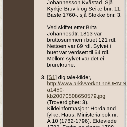
Johannesson Kvåstad. Sjå
Kyrkje-Bruvik og Seilæ bnr. 11.
Baste 1760-, sjå Stokke bnr. 3.
Ved skiftet etter Brita
Johannesdtr. 1813 var
bruttosummen i buet 121 rdl.
Nettoen var 69 rdl. Sylvet i
buet var verdsett til 64 rdl.
Mellom sylvet var det ei
brurekrune.
[
S1
] digitale-kilder,
http://www.arkivverket.no/URN:
a1450-
kb20070508650579.jpg
(Troverdighet: 3).
Kildeinformasjon: Hordaland
fylke, Haus, Ministerialbok nr.
A 10 (1782-1796), Ekteviede