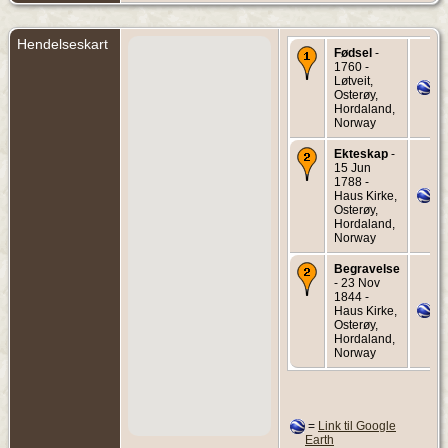
Hendelseskart
Fødsel
-
1760 -
Løtveit,
Osterøy,
Hordaland,
Norway
Ekteskap
-
15 Jun
1788 -
Haus Kirke,
Osterøy,
Hordaland,
Norway
Begravelse
- 23 Nov
1844 -
Haus Kirke,
Osterøy,
Hordaland,
Norway
=
Link til Google
Earth