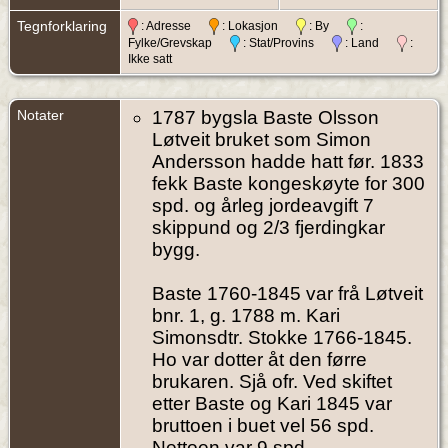
Tegnforklaring
: Adresse
: Lokasjon
: By
:
Fylke/Grevskap
: Stat/Provins
: Land
:
Ikke satt
Notater
1787 bygsla Baste Olsson
Løtveit bruket som Simon
Andersson hadde hatt før. 1833
fekk Baste kongeskøyte for 300
spd. og årleg jordeavgift 7
skippund og 2/3 fjerdingkar
bygg.
Baste 1760-1845 var frå Løtveit
bnr. 1, g. 1788 m. Kari
Simonsdtr. Stokke 1766-1845.
Ho var dotter åt den førre
brukaren. Sjå ofr. Ved skiftet
etter Baste og Kari 1845 var
bruttoen i buet vel 56 spd.
Nettoen var 9 spd.