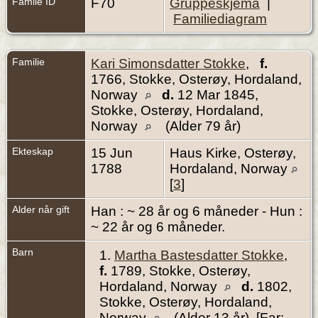
Famile ID
F70
Gruppeskjema
|
Familiediagram
Familie
Kari Simonsdatter Stokke
,
f.
1766, Stokke, Osterøy, Hordaland,
Norway
d.
12 Mar 1845,
Stokke, Osterøy, Hordaland,
Norway
(Alder 79 år)
Ekteskap
15 Jun
Haus Kirke, Osterøy,
1788
Hordaland, Norway
[
3
]
Alder når gift
Han : ~ 28 år og 6 måneder - Hun :
~ 22 år og 6 måneder.
Barn
1.
Martha Bastesdatter Stokke
,
f.
1789, Stokke, Osterøy,
Hordaland, Norway
d.
1802,
Stokke, Osterøy, Hordaland,
Norway
(Alder 13 år) [Far: