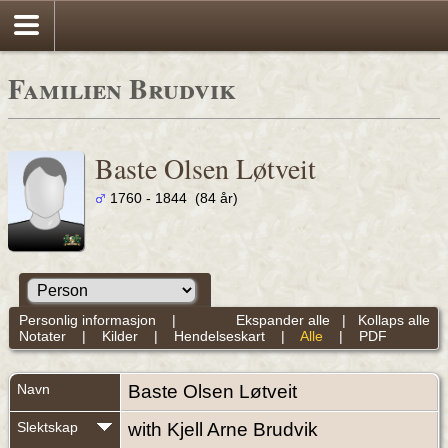
Familien Brudvik
Baste Olsen Løtveit
1760 - 1844 (84 år)
Personlig informasjon
|
Ekspander alle
|
Kollaps alle
Notater
|
Kilder
|
Hendelseskart
|
Alle
|
PDF
Navn
Baste Olsen
Løtveit
Slektskap
with Kjell Arne Brudvik