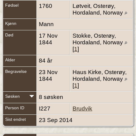
Fødsel
1760
Løtveit, Osterøy,
Hordaland, Norway
Kjønn
Mann
Død
17 Nov
Stokke, Osterøy,
1844
Hordaland, Norway
[
1
]
Alder
84 år
Begravelse
23 Nov
Haus Kirke, Osterøy,
1844
Hordaland, Norway
[
1
]
Søsken
8 søsken
Person ID
I227
Brudvik
Sist endret
23 Sep 2014