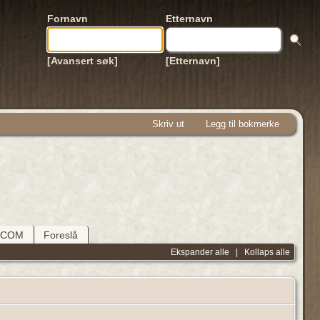
Fornavn
Etternavn
[Avansert søk]
[Etternavn]
Skriv ut
Legg til bokmerke
DCOM
Foreslå
Ekspander alle
|
Kollaps alle