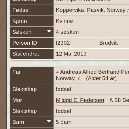
Fødsel
Koppervika, Pasvik, Norway
Kjønn
Kvinne
Søsken
4 søsken
Person ID
I2302
Brudvik
Sist endret
12 Mai 2013
Far
Andreas Alfred Bertrand P
Norway
(Alder 54 år)
Slektskap
fødsel
Mor
Mildrid E. Pedersen
,
f.
28 S
Slektskap
fødsel
Barn
5 barn