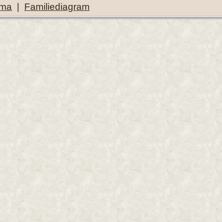
ema
|
Familiediagram