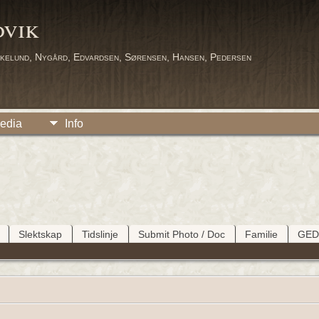
dvik
kelund, Nygård, Edvardsen, Sørensen, Hansen, Pedersen
edia
Info
Slektskap
Tidslinje
Submit Photo / Doc
Familie
GE