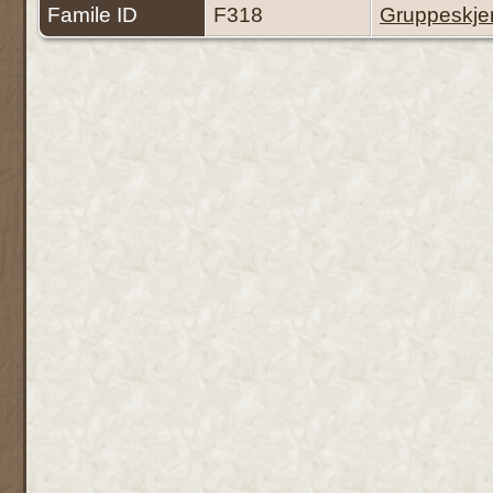
Famile ID
F318
Gruppeskj