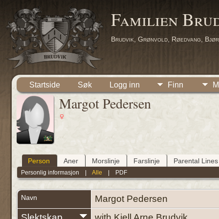
Familien Bru
Brudvik, Grønvold, Røedvang, Bjør
Startside
Søk
Logg inn
Finn
M
Margot Pedersen
Person
Aner
Morslinje
Farslinje
Parental Lines
Personlig informasjon
|
Alle
|
PDF
Navn
Margot
Pedersen
Slektskap
with Kjell Arne Brudvik