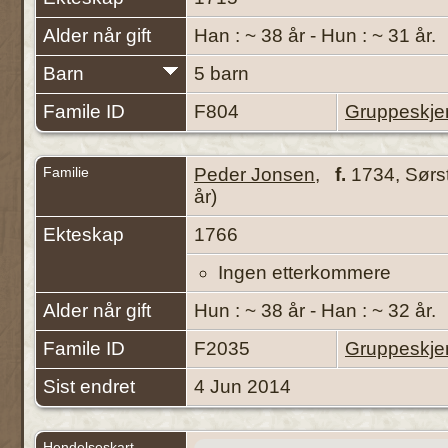
Alder når gift
Han : ~ 38 år - Hun : ~ 31 år.
Barn
5 barn
Famile ID
F804
Gruppeskj
Familie
Peder Jonsen
,
f.
1734, Sørs
år)
Ekteskap
1766
Ingen etterkommere
Alder når gift
Hun : ~ 38 år - Han : ~ 32 år.
Famile ID
F2035
Gruppeskj
Sist endret
4 Jun 2014
Hendelseskart