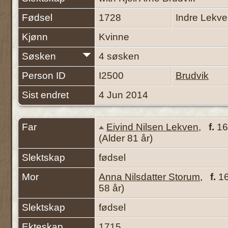
Fødsel
1728
Indre Lekv
Kjønn
Kvinne
Søsken
4 søsken
Person ID
I2500
Brudvik
Sist endret
4 Jun 2014
Far
Eivind Nilsen Lekven
,
f.
16
(Alder 81 år)
Slektskap
fødsel
Mor
Anna Nilsdatter Storum
,
f.
16
58 år)
Slektskap
fødsel
Ekteskap
1715