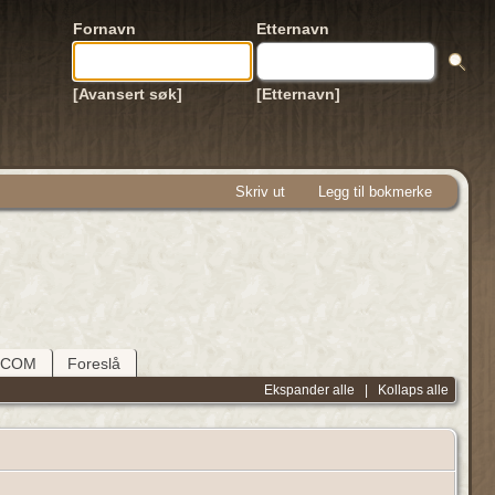
Fornavn
Etternavn
[Avansert søk]
[Etternavn]
Skriv ut
Legg til bokmerke
DCOM
Foreslå
Ekspander alle
|
Kollaps alle