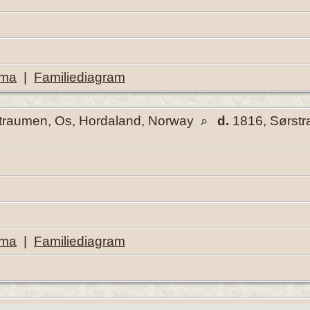
ema
|
Familiediagram
traumen, Os, Hordaland, Norway
d.
1816, Sørstr
ema
|
Familiediagram