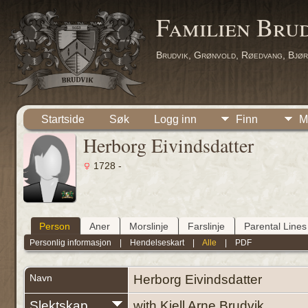
Familien Bru
Brudvik, Grønvold, Røedvang, Bjør
Startside
Søk
Logg inn
Finn
M
Herborg Eivindsdatter
1728 -
Person
Aner
Morslinje
Farslinje
Parental Lines
Personlig informasjon
|
Hendelseskart
|
Alle
|
PDF
Navn
Herborg
Eivindsdatter
Slektskap
with Kjell Arne Brudvik