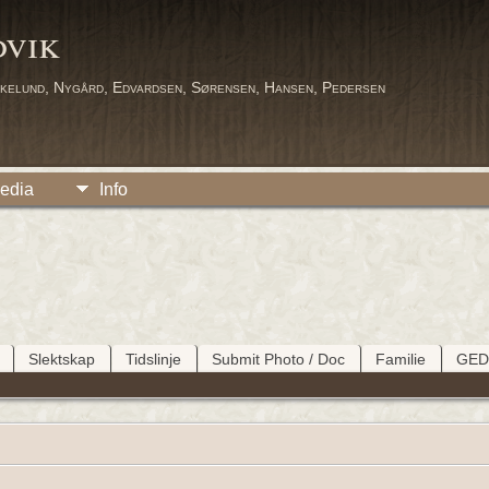
dvik
kelund, Nygård, Edvardsen, Sørensen, Hansen, Pedersen
edia
Info
Slektskap
Tidslinje
Submit Photo / Doc
Familie
GE