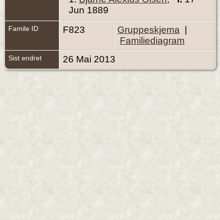
Jun 1889
Famile ID
F823
Gruppeskjema
|
Familiediagram
Sist endret
26 Mai 2013