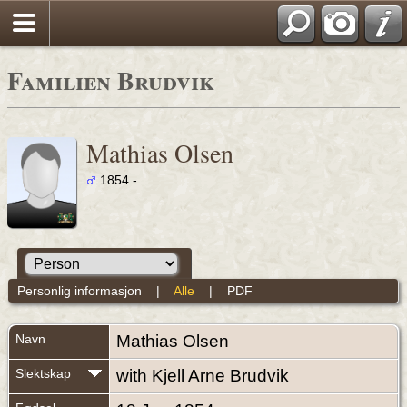
Familien Brudvik
Mathias Olsen
1854 -
Personlig informasjon
|
Alle
|
PDF
Navn
Mathias
Olsen
Slektskap
with Kjell Arne Brudvik