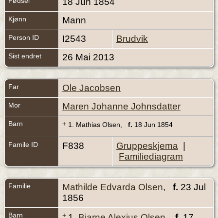
Fødsel
18 Jun 1854
Kjønn
Mann
Person ID
I2543
Brudvik
Sist endret
26 Mai 2013
Far
Ole Jacobsen
Mor
Maren Johanne Johnsdatter
Barn
+
1.
Mathias Olsen
,
f.
18 Jun 1854
Famile ID
F838
Gruppeskjema
|
Familiediagram
Familie
Mathilde Edvarda Olsen
,
f.
23 Jul
1856
Barn
+
1.
Bjarne Alexius Olsen
,
f.
17