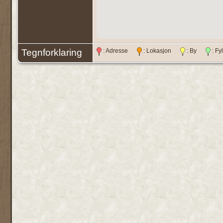
Tegnforklaring
: Adresse
: Lokasjon
: By
: F