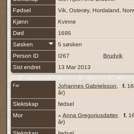
Fødsel
Vik, Osterøy, Hordaland, No
Kjønn
Kvinne
Død
1695
Søsken
5 søsken
Person ID
I267
Brudvik
Sist endret
13 Mar 2013
Far
Johannes Gabrielsson
,
f.
163
år)
Slektskap
fødsel
Mor
Anna Gregoriusdatter
,
f.
16
år)
Slektskap
fødsel