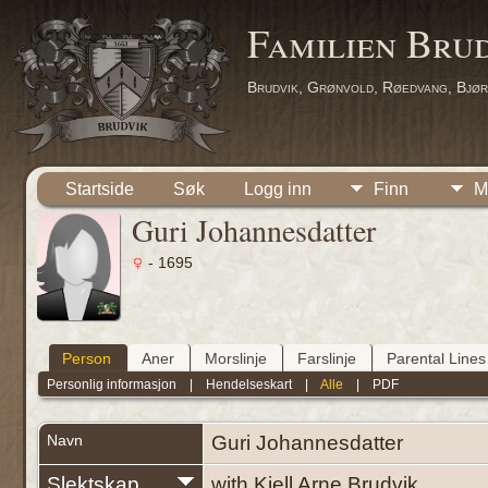
Familien Bru
Brudvik, Grønvold, Røedvang, Bjør
Startside
Søk
Logg inn
Finn
M
Guri Johannesdatter
- 1695
Person
Aner
Morslinje
Farslinje
Parental Lines
Personlig informasjon
|
Hendelseskart
|
Alle
|
PDF
Navn
Guri
Johannesdatter
Slektskap
with Kjell Arne Brudvik