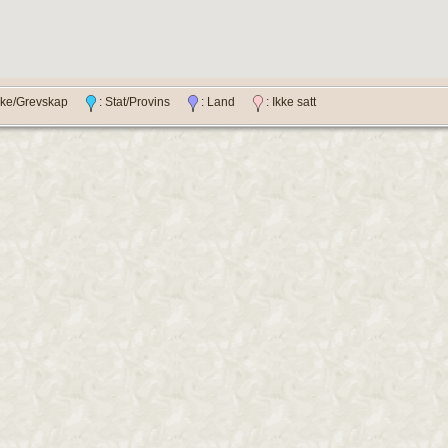
ylke/Grevskap
: Stat/Provins
: Land
: Ikke satt