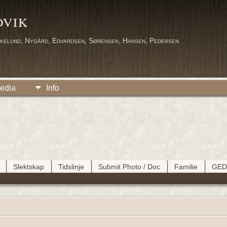
dvik
kelund, Nygård, Edvardsen, Sørensen, Hansen, Pedersen
edia
Info
Slektskap
Tidslinje
Submit Photo / Doc
Familie
GE