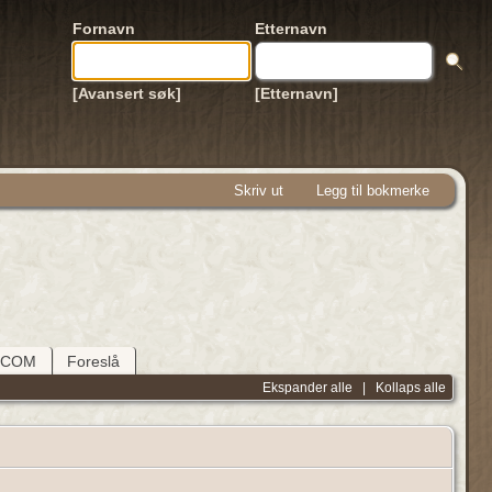
Fornavn
Etternavn
[Avansert søk]
[Etternavn]
Skriv ut
Legg til bokmerke
DCOM
Foreslå
Ekspander alle
|
Kollaps alle