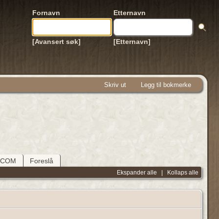
Fornavn
Etternavn
[Avansert søk]
[Etternavn]
Skriv ut
Legg til bokmerke
DCOM
Foreslå
Ekspander alle
|
Kollaps alle