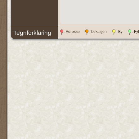
Tegnforklaring
: Adresse
: Lokasjon
: By
: F