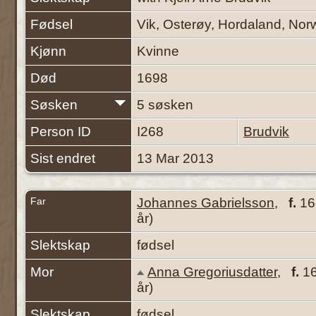
Fødsel
Vik, Osterøy, Hordaland, No
Kjønn
Kvinne
Død
1698
Søsken
5 søsken
Person ID
I268
Brudvik
Sist endret
13 Mar 2013
Far
Johannes Gabrielsson
,
f.
163
år)
Slektskap
fødsel
Mor
Anna Gregoriusdatter
,
f.
16
år)
Slektskap
fødsel