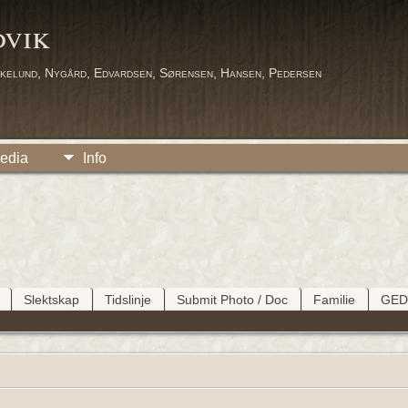
dvik
kelund, Nygård, Edvardsen, Sørensen, Hansen, Pedersen
edia
Info
Slektskap
Tidslinje
Submit Photo / Doc
Familie
GE