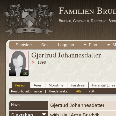
Familien Bru
Brudvik, Grønvold, Røedvang, Bjør
Startside
Søk
Logg inn
Finn
M
Gjertrud Johannesdatter
- 1698
Person
Aner
Morslinje
Farslinje
Parental Lines
Personlig informasjon
|
Hendelseskart
|
Alle
|
PDF
Navn
Gjertrud
Johannesdatter
Slektskap
with Kjell Arne Brudvik