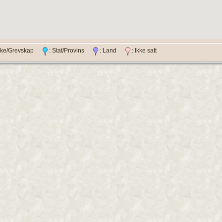
ylke/Grevskap
: Stat/Provins
: Land
: Ikke satt