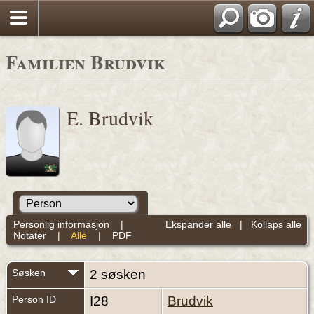
Familien Brudvik
E. Brudvik
Personlig informasjon
|
Ekspander alle
|
Kollaps alle
Notater
|
Alle
|
PDF
Søsken
2 søsken
Person ID
I28
Brudvik