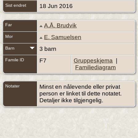
Sist endret
18 Jun 2016
Far
A.Å. Brudvik
Mor
E. Samuelsen
Barn
3 barn
Famile ID
F7
Gruppeskjema
|
Familiediagram
Notater
Minst en nålevende eller privat
person er linket til dette notatet.
Detaljer ikke tilgjengelig.