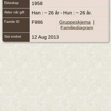
Ekteskap
1958
Alder når gift
Han : ~ 26 år - Hun : ~ 26 år.
Famile ID
F986
Gruppeskjema
|
Familiediagram
Sist endret
12 Aug 2013