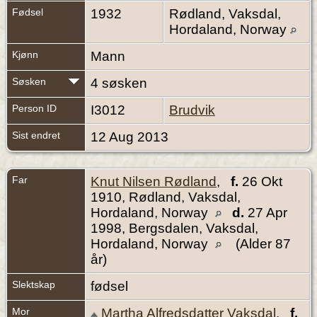
Fødsel
1932
Rødland, Vaksdal,
Hordaland, Norway
Kjønn
Mann
Søsken
4 søsken
Person ID
I3012
Brudvik
Sist endret
12 Aug 2013
Far
Knut Nilsen Rødland
,
f.
26 Okt
1910, Rødland, Vaksdal,
Hordaland, Norway
d.
27 Apr
1998, Bergsdalen, Vaksdal,
Hordaland, Norway
(Alder 87
år)
Slektskap
fødsel
Mor
Martha Alfredsdatter Vaksdal
,
f.