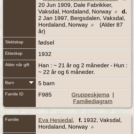
20 Jun 1909, Dale Fabrikker,
Vaksdal, Hordaland, Norway
d.
2 Jan 1997, Bergsdalen, Vaksdal,
Hordaland, Norway
(Alder 87
år)
Slektskap
fødsel
Ekteskap
1932
Alder når gift
Han : ~ 21 år og 2 måneder - Hun :
~ 22 år og 6 måneder.
Barn
5 barn
Famile ID
F985
Gruppeskjema
|
Familiediagram
Familie
Eva Hesjedal
,
f.
1932, Vaksdal,
Hordaland, Norway