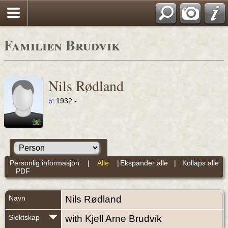
Familien Brudvik
Nils Rødland
1932 -
Personlig informasjon
|
Alle
|
Ekspander alle
|
Kollaps alle
PDF
Navn
Nils
Rødland
Slektskap
with Kjell Arne Brudvik