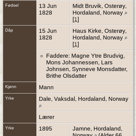
Fødsel
13 Jun
Midt Bruvik, Osterøy,
1828
Hordaland, Norway
[
1
]
Dåp
15 Jun
Haus Kirke, Osterøy,
1828
Hordaland, Norway
[
1
]
Faddere: Magne Ytre Brudvig,
Mons Johannessen, Lars
Johnsen, Synneve Monsdatter,
Brithe Olsdatter
Kjønn
Mann
Yrke
Dale, Vaksdal, Hordaland, Norway
Lærer
Yrke
1895
Jamne, Hordaland,
Norway
(Alder 66