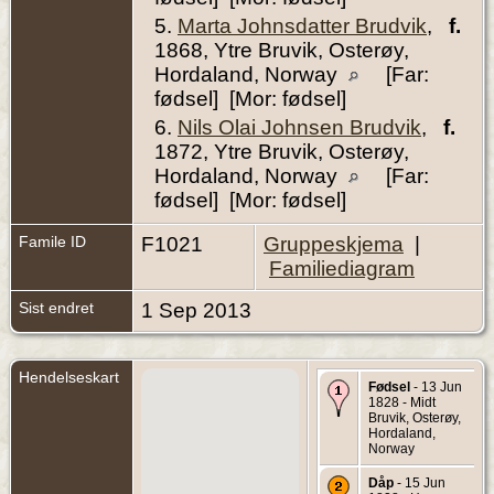
5.
Marta Johnsdatter Brudvik
,
f.
1868, Ytre Bruvik, Osterøy,
Hordaland, Norway
[Far:
fødsel] [Mor: fødsel]
6.
Nils Olai Johnsen Brudvik
,
f.
1872, Ytre Bruvik, Osterøy,
Hordaland, Norway
[Far:
fødsel] [Mor: fødsel]
Famile ID
F1021
Gruppeskjema
|
Familiediagram
Sist endret
1 Sep 2013
Hendelseskart
Fødsel
- 13 Jun
1828 - Midt
Bruvik, Osterøy,
Hordaland,
Norway
Dåp
- 15 Jun