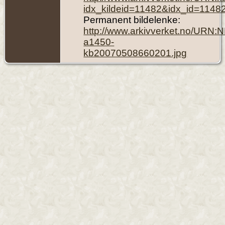
idx_kildeid=11482&idx_id=1148
Permanent bildelenke:
http://www.arkivverket.no/URN:
a1450-
kb20070508660201.jpg