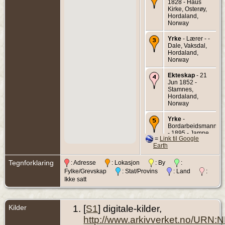
1828 - Haus
Kirke, Osterøy,
Hordaland,
Norway
Yrke
- Lærer - -
Dale, Vaksdal,
Hordaland,
Norway
Ekteskap
- 21
Jun 1852 -
Stamnes,
Hordaland,
Norway
Yrke
-
Bordarbeidsmann
- 1895 - Jamne,
=
Link til Google
Hordaland,
Earth
Norway
Tegnforklaring
: Adresse
: Lokasjon
: By
:
Død
- 30 Aug
1895 - Jamne,
Fylke/Grevskap
: Stat/Provins
: Land
:
Hordaland,
Ikke satt
Norway
Begravelse
- 7
Sep 1895 - Bruvik
Kilder
[
S1
] digitale-kilder,
Kirke, Osterøy,
http://www.arkivverket.no/URN:
Hordaland,