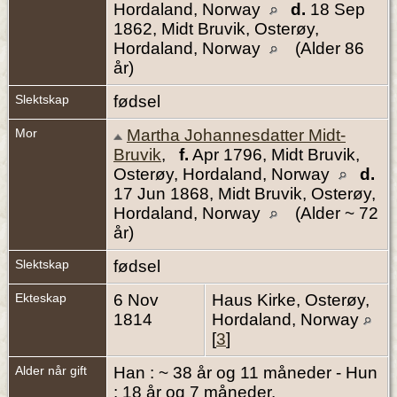
Hordaland, Norway
d.
18 Sep
1862, Midt Bruvik, Osterøy,
Hordaland, Norway
(Alder 86
år)
Slektskap
fødsel
Mor
Martha Johannesdatter Midt-
Bruvik
,
f.
Apr 1796, Midt Bruvik,
Osterøy, Hordaland, Norway
d.
17 Jun 1868, Midt Bruvik, Osterøy,
Hordaland, Norway
(Alder ~ 72
år)
Slektskap
fødsel
Ekteskap
6 Nov
Haus Kirke, Osterøy,
1814
Hordaland, Norway
[
3
]
Alder når gift
Han : ~ 38 år og 11 måneder - Hun
: 18 år og 7 måneder.