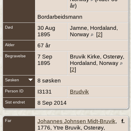
år)
Bordarbeidsmann
Død
30 Aug
Jamne, Hordaland,
1895
Norway
[
2
]
Alder
67 år
Begravelse
7 Sep
Bruvik Kirke, Osterøy,
1895
Hordaland, Norway
[
2
]
Søsken
8 søsken
Person ID
I3131
Brudvik
Sist endret
8 Sep 2014
Far
Johannes Johnsen Midt-Bruvik
,
f.
1776, Ytre Bruvik, Osterøy,