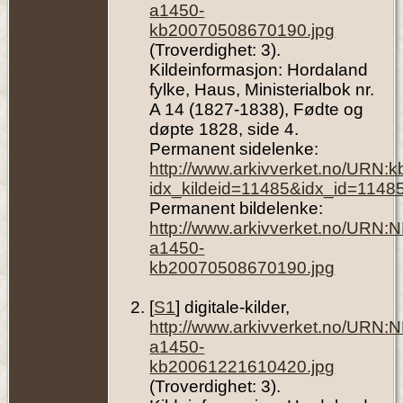
Norway
a1450-
kb20070508670190.jpg
(Troverdighet: 3).
Kildeinformasjon: Hordaland
fylke, Haus, Ministerialbok nr.
A 14 (1827-1838), Fødte og
døpte 1828, side 4.
Permanent sidelenke:
http://www.arkivverket.no/URN:
idx_kildeid=11485&idx_id=1148
Permanent bildelenke:
http://www.arkivverket.no/URN:
a1450-
kb20070508670190.jpg
[
S1
] digitale-kilder,
http://www.arkivverket.no/URN:
a1450-
kb20061221610420.jpg
(Troverdighet: 3).