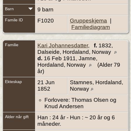
Barn
9 barn
Famile ID
F1020
Gruppeskjema
|
Familiediagram
Familie
Kari Johannesdatter
,
f.
1832,
Dalseide, Hordaland, Norway
d.
16 Feb 1911, Jamne,
Hordaland, Norway
(Alder 79
år)
Ekteskap
21 Jun
Stamnes, Hordaland,
1852
Norway
Forlovere: Thomas Olsen og
Knud Andersen
Alder når gift
Han : 24 år - Hun : ~ 20 år og 6
måneder.