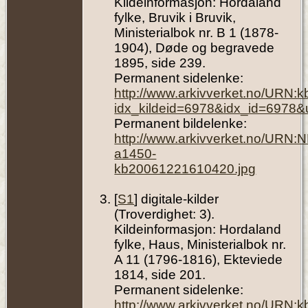
Kildeinformasjon: Hordaland
fylke, Bruvik i Bruvik,
Ministerialbok nr. B 1 (1878-
1904), Døde og begravede
1895, side 239.
Permanent sidelenke:
http://www.arkivverket.no/URN:
idx_kildeid=6978&idx_id=6978&
Permanent bildelenke:
http://www.arkivverket.no/URN:
a1450-
kb20061221610420.jpg
[
S1
] digitale-kilder
(Troverdighet: 3).
Kildeinformasjon: Hordaland
fylke, Haus, Ministerialbok nr.
A 11 (1796-1816), Ekteviede
1814, side 201.
Permanent sidelenke:
http://www.arkivverket.no/URN: