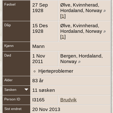
Fødsel
27 Sep
Ølve, Kvinnherad,
1928
Hordaland, Norway
[
1
]
Dåp
15 Des
Ølve, Kvinnherad,
1928
Hordaland, Norway
[
1
]
Kjønn
Mann
Død
1 Nov
Bergen, Hordaland,
2011
Norway
Hjerteproblemer
Alder
83 år
Søsken
11 søsken
Person ID
I3165
Brudvik
Sist endret
20 Nov 2013