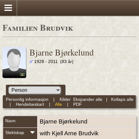
Familien Brudvik
Bjarne Bjørkelund
1928 - 2011 (83 år)
Personlig informasjon
|
Kilder
Ekspander alle
|
Kollaps alle
|
Hendelseskart
|
Alle
|
PDF
Navn
Bjarne
Bjørkelund
Slektskap
with Kjell Arne Brudvik