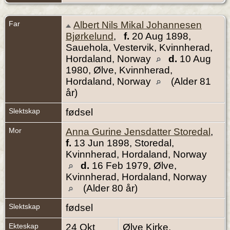
Far
Albert Nils Mikal Johannesen
Bjørkelund
,
f.
20 Aug 1898,
Sauehola, Vestervik, Kvinnherad,
Hordaland, Norway
d.
10 Aug
1980, Ølve, Kvinnherad,
Hordaland, Norway
(Alder 81
år)
Slektskap
fødsel
Mor
Anna Gurine Jensdatter Storedal
,
f.
13 Jun 1898, Storedal,
Kvinnherad, Hordaland, Norway
d.
16 Feb 1979, Ølve,
Kvinnherad, Hordaland, Norway
(Alder 80 år)
Slektskap
fødsel
Ekteskap
24 Okt
Ølve Kirke,