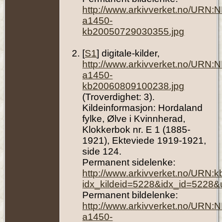
http://www.arkivverket.no/URN:
a1450-
kb20050729030355.jpg
[
S1
] digitale-kilder,
http://www.arkivverket.no/URN:
a1450-
kb20060809100238.jpg
(Troverdighet: 3).
Kildeinformasjon: Hordaland
fylke, Ølve i Kvinnherad,
Klokkerbok nr. E 1 (1885-
1921), Ekteviede 1919-1921,
side 124.
Permanent sidelenke:
http://www.arkivverket.no/URN:
idx_kildeid=5228&idx_id=5228&
Permanent bildelenke:
http://www.arkivverket.no/URN:
a1450-