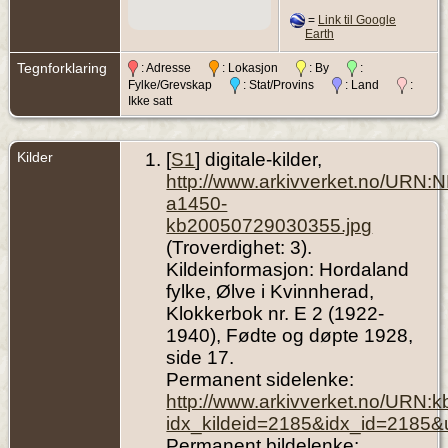
=
Link til Google
Earth
Tegnforklaring
: Adresse
: Lokasjon
: By
:
Fylke/Grevskap
: Stat/Provins
: Land
:
Ikke satt
Kilder
[
S1
] digitale-kilder,
http://www.arkivverket.no/URN:
a1450-
kb20050729030355.jpg
(Troverdighet: 3).
Kildeinformasjon: Hordaland
fylke, Ølve i Kvinnherad,
Klokkerbok nr. E 2 (1922-
1940), Fødte og døpte 1928,
side 17.
Permanent sidelenke:
http://www.arkivverket.no/URN:
idx_kildeid=2185&idx_id=2185&
Permanent bildelenke: