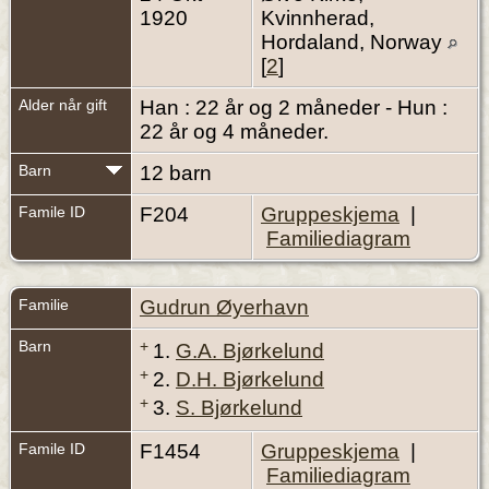
1920
Kvinnherad,
Hordaland, Norway
[
2
]
Alder når gift
Han : 22 år og 2 måneder - Hun :
22 år og 4 måneder.
Barn
12 barn
Famile ID
F204
Gruppeskjema
|
Familiediagram
Familie
Gudrun Øyerhavn
Barn
+
1.
G.A. Bjørkelund
+
2.
D.H. Bjørkelund
+
3.
S. Bjørkelund
Famile ID
F1454
Gruppeskjema
|
Familiediagram