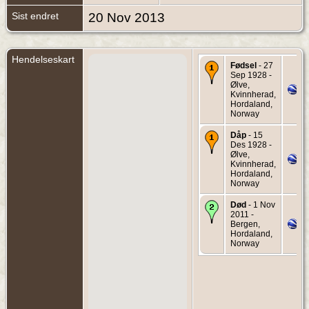
Sist endret
20 Nov 2013
Hendelseskart
Fødsel
- 27
Sep 1928 -
Ølve,
Kvinnherad,
Hordaland,
Norway
Dåp
- 15
Des 1928 -
Ølve,
Kvinnherad,
Hordaland,
Norway
Død
- 1 Nov
2011 -
Bergen,
Hordaland,
Norway