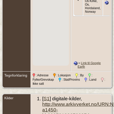
Os Kirke,
Os,
Hordaland,
Norway
=
Link til Google
Earth
Tegnforklaring
: Adresse
: Lokasjon
: By
:
Fylke/Grevskap
: Stat/Provins
: Land
:
Ikke satt
Kilder
[
S1
] digitale-kilder,
http://www.arkivverket.no/URN:
a1450-