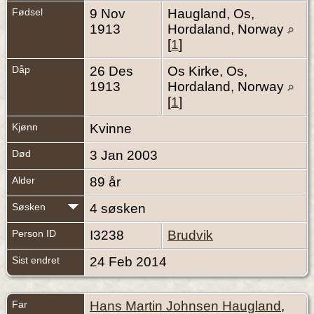
Fødsel
9 Nov
Haugland, Os,
1913
Hordaland, Norway
[
1
]
Dåp
26 Des
Os Kirke, Os,
1913
Hordaland, Norway
[
1
]
Kjønn
Kvinne
Død
3 Jan 2003
Alder
89 år
Søsken
4 søsken
Person ID
I3238
Brudvik
Sist endret
24 Feb 2014
Far
Hans Martin Johnsen Haugland
,