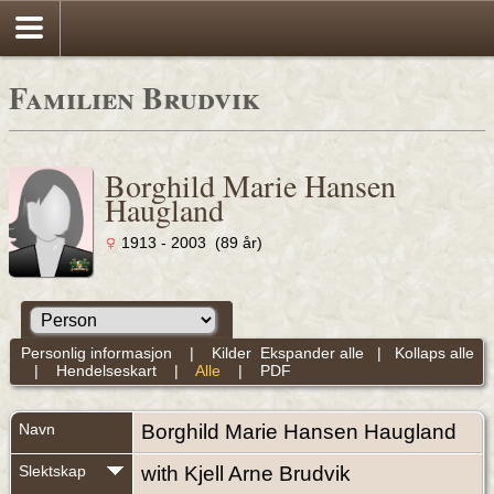
Familien Brudvik
Borghild Marie Hansen
Haugland
1913 - 2003 (89 år)
Personlig informasjon
|
Kilder
Ekspander alle
|
Kollaps alle
|
Hendelseskart
|
Alle
|
PDF
Navn
Borghild Marie Hansen
Haugland
Slektskap
with Kjell Arne Brudvik