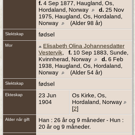
f.
4 Sep 1877, Haugland, Os,
Hordaland, Norway
d.
25 Nov
1975, Haugland, Os, Hordaland,
Norway
(Alder 98 år)
Slektskap
fødsel
Mor
Elisabeth Olina Johannesdatter
Vestervik
,
f.
10 Sep 1883, Sunde,
Kvinnherad, Norway
d.
6 Feb
1938, Haugland, Os, Hordaland,
Norway
(Alder 54 år)
Slektskap
fødsel
Ekteskap
23 Jun
Os Kirke, Os,
1904
Hordaland, Norway
[
2
]
Alder når gift
Han : 26 år og 9 måneder - Hun :
20 år og 9 måneder.