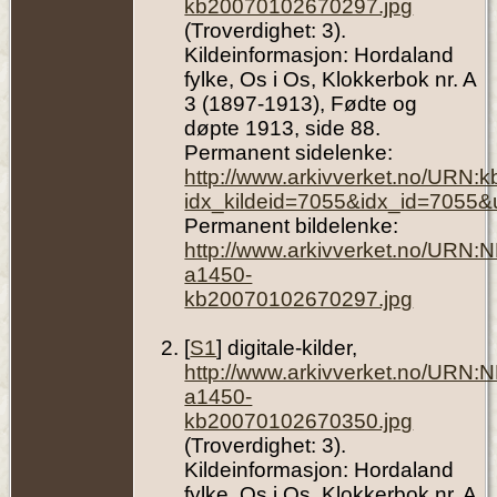
kb20070102670297.jpg
(Troverdighet: 3).
Kildeinformasjon: Hordaland
fylke, Os i Os, Klokkerbok nr. A
3 (1897-1913), Fødte og
døpte 1913, side 88.
Permanent sidelenke:
http://www.arkivverket.no/URN:
idx_kildeid=7055&idx_id=7055&
Permanent bildelenke:
http://www.arkivverket.no/URN:
a1450-
kb20070102670297.jpg
[
S1
] digitale-kilder,
http://www.arkivverket.no/URN:
a1450-
kb20070102670350.jpg
(Troverdighet: 3).
Kildeinformasjon: Hordaland
fylke, Os i Os, Klokkerbok nr. A