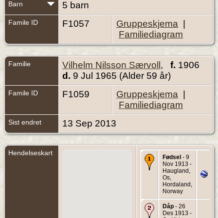
Barn
5 barn
Famile ID
F1057
Gruppeskjema
|
Familiediagram
Familie
Vilhelm Nilsson Særvoll
,
f.
1906
d.
9 Jul 1965 (Alder 59 år)
Famile ID
F1059
Gruppeskjema
|
Familiediagram
Sist endret
13 Sep 2013
Hendelseskart
Fødsel
- 9
Nov 1913 -
Haugland,
Os,
Hordaland,
Norway
Dåp
- 26
Des 1913 -