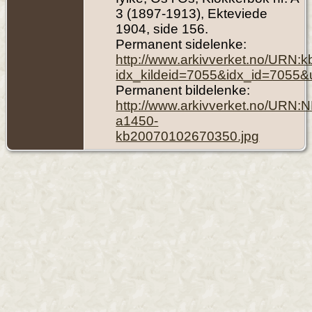
3 (1897-1913), Ekteviede
1904, side 156.
Permanent sidelenke:
http://www.arkivverket.no/URN:
idx_kildeid=7055&idx_id=7055&
Permanent bildelenke:
http://www.arkivverket.no/URN:
a1450-
kb20070102670350.jpg