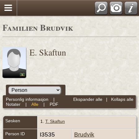
Familien Brudvik
E. Skaftun
Personlig informasjon
|
Ekspander alle
|
Kollaps alle
Notater
|
Alle
|
PDF
Søsken
1.
T. Skaftun
Person ID
I3535
Brudvik