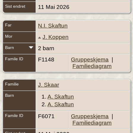
Sist endret
11 Mai 2026
Far
N.I. Skaftun
Mor
J. Koppen
Barn
2 barn
Famile ID
F1148
Gruppeskjema
|
Familiediagram
Familie
J. Skaar
Barn
1.
A. Skaftun
2.
A. Skaftun
Famile ID
F6071
Gruppeskjema
|
Familiediagram