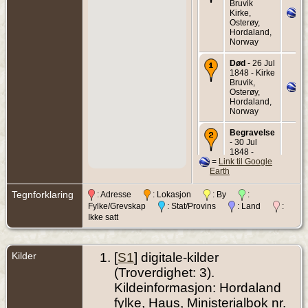
Bruvik
Kirke,
Osterøy,
Hordaland,
Norway
Død
- 26 Jul
1848 - Kirke
Bruvik,
Osterøy,
Hordaland,
Norway
Begravelse
- 30 Jul
1848 -
=
Link til Google
Bruvik
Earth
Kirke,
Osterøy,
Hordaland,
Tegnforklaring
: Adresse
: Lokasjon
: By
:
Norway
Fylke/Grevskap
: Stat/Provins
: Land
:
Ikke satt
Kilder
[
S1
] digitale-kilder
(Troverdighet: 3).
Kildeinformasjon: Hordaland
fylke, Haus, Ministerialbok nr.