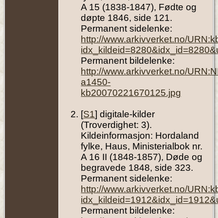
A 15 (1838-1847), Fødte og
døpte 1846, side 121.
Permanent sidelenke:
http://www.arkivverket.no/URN:
idx_kildeid=8280&idx_id=8280&
Permanent bildelenke:
http://www.arkivverket.no/URN:
a1450-
kb20070221670125.jpg
[
S1
] digitale-kilder
(Troverdighet: 3).
Kildeinformasjon: Hordaland
fylke, Haus, Ministerialbok nr.
A 16 II (1848-1857), Døde og
begravede 1848, side 323.
Permanent sidelenke:
http://www.arkivverket.no/URN:
idx_kildeid=1912&idx_id=1912&
Permanent bildelenke: