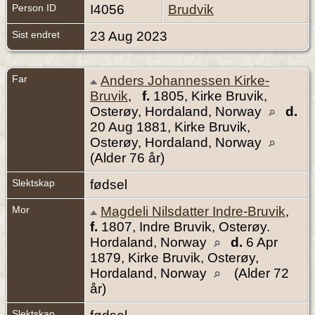
Person ID
I4056
Brudvik
Sist endret
23 Aug 2023
Far
Anders Johannessen Kirke-
Bruvik
,
f.
1805, Kirke Bruvik,
Osterøy, Hordaland, Norway
d.
20 Aug 1881, Kirke Bruvik,
Osterøy, Hordaland, Norway
(Alder 76 år)
Slektskap
fødsel
Mor
Magdeli Nilsdatter Indre-Bruvik
,
f.
1807, Indre Bruvik, Osterøy.
Hordaland, Norway
d.
6 Apr
1879, Kirke Bruvik, Osterøy,
Hordaland, Norway
(Alder 72
år)
Slektskap