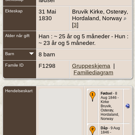
fødsel
Ekteskap
31 Mai
Bruvik Kirke, Osterøy,
1830
Hordaland, Norway
[
3
]
Alder når gift
Han : ~ 25 år og 5 måneder - Hun :
~ 23 år og 5 måneder.
Barn
8 barn
Famile ID
F1298
Gruppeskjema
|
Familiediagram
Hendelseskart
Fødsel
- 8
Aug 1846 -
Kirke
Bruvik,
Osterøy,
Hordaland,
Norway
Dåp
- 9 Aug
1846 -