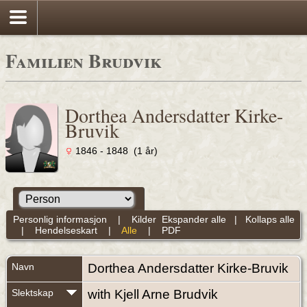
Familien Brudvik
Dorthea Andersdatter Kirke-
Bruvik
1846 - 1848 (1 år)
Personlig informasjon
|
Kilder
Ekspander alle
|
Kollaps alle
|
Hendelseskart
|
Alle
|
PDF
Navn
Dorthea Andersdatter
Kirke-Bruvik
Slektskap
with Kjell Arne Brudvik