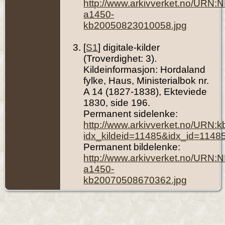
http://www.arkivverket.no/URN:
a1450-
kb20050823010058.jpg
[
S1
] digitale-kilder
(Troverdighet: 3).
Kildeinformasjon: Hordaland
fylke, Haus, Ministerialbok nr.
A 14 (1827-1838), Ekteviede
1830, side 196.
Permanent sidelenke:
http://www.arkivverket.no/URN:
idx_kildeid=11485&idx_id=1148
Permanent bildelenke:
http://www.arkivverket.no/URN:
a1450-
kb20070508670362.jpg