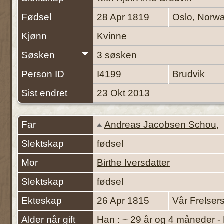
Fødsel
28 Apr 1819
Oslo, Norw
Kjønn
Kvinne
Søsken
3 søsken
Person ID
I4199
Brudvik
Sist endret
23 Okt 2013
Far
Andreas Jacobsen Schou
Slektskap
fødsel
Mor
Birthe Iversdatter
Slektskap
fødsel
Ekteskap
26 Apr 1815
Vår Frelser
Alder når gift
Han : ~ 29 år og 4 måneder -