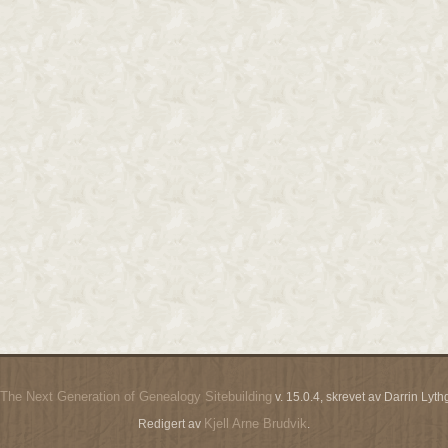
The Next Generation of Genealogy Sitebuilding
v. 15.0.4, skrevet av Darrin Ly
Kjell Arne Brudvik
Redigert av
.