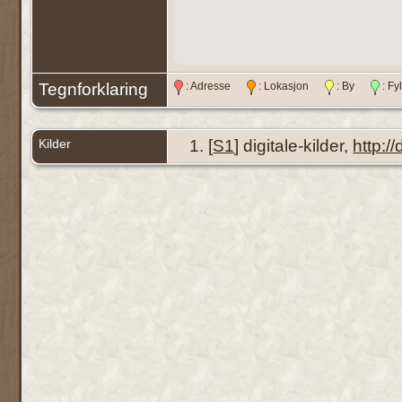
Tegnforklaring
: Adresse
: Lokasjon
: By
: F
Kilder
[
S1
] digitale-kilder,
http:/