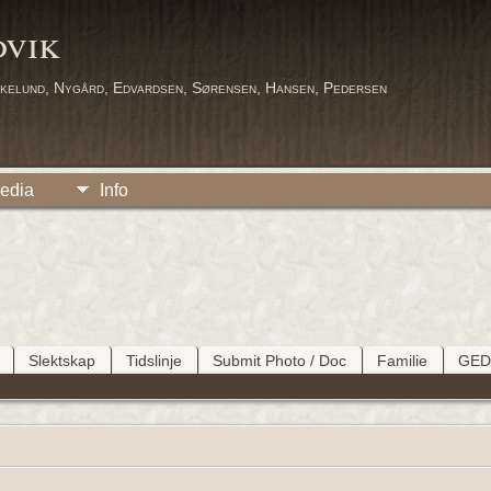
dvik
kelund, Nygård, Edvardsen, Sørensen, Hansen, Pedersen
edia
Info
Slektskap
Tidslinje
Submit Photo / Doc
Familie
GE