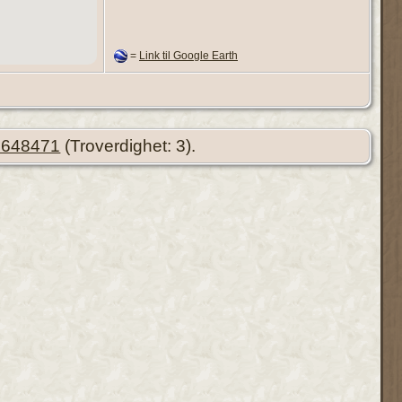
=
Link til Google Earth
01648471
(Troverdighet: 3).