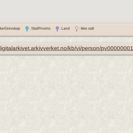
ylke/Grevskap
: Stat/Provins
: Land
: Ikke satt
/digitalarkivet.arkivverket.no/kb/vi/person/pv000000