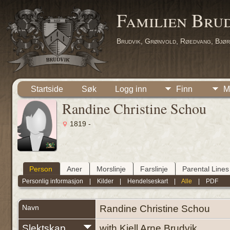
Familien Bru
Brudvik, Grønvold, Røedvang, Bjør
Startside
Søk
Logg inn
Finn
M
Randine Christine Schou
1819 -
Person
Aner
Morslinje
Farslinje
Parental Lines
Personlig informasjon
|
Kilder
|
Hendelseskart
|
Alle
|
PDF
Navn
Randine Christine
Schou
Slektskap
with Kjell Arne Brudvik