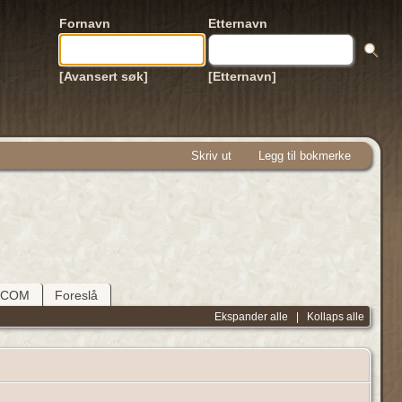
Fornavn
Etternavn
[Avansert søk]
[Etternavn]
Skriv ut
Legg til bokmerke
DCOM
Foreslå
Ekspander alle
|
Kollaps alle