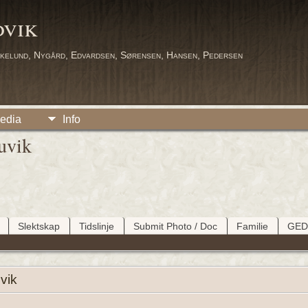
dvik
kelund, Nygård, Edvardsen, Sørensen, Hansen, Pedersen
edia
Info
uvik
Slektskap
Tidslinje
Submit Photo / Doc
Familie
GE
vik