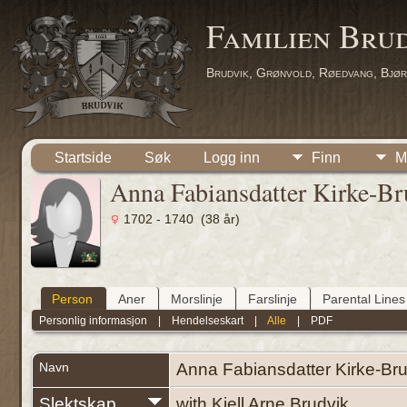
Familien Bru
Brudvik, Grønvold, Røedvang, Bjør
Startside
Søk
Logg inn
Finn
M
Anna Fabiansdatter Kirke-Br
1702 - 1740 (38 år)
Person
Aner
Morslinje
Farslinje
Parental Lines
Personlig informasjon
|
Hendelseskart
|
Alle
|
PDF
Navn
Anna Fabiansdatter
Kirke-Bru
Slektskap
with Kjell Arne Brudvik