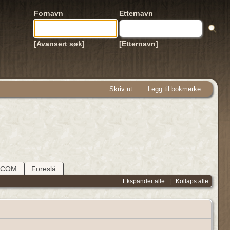
Fornavn
Etternavn
[Avansert søk]
[Etternavn]
Skriv ut
Legg til bokmerke
DCOM
Foreslå
Ekspander alle
|
Kollaps alle