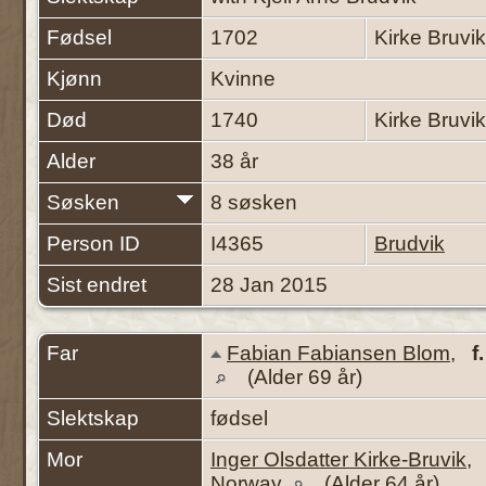
Fødsel
1702
Kirke Bruvi
Kjønn
Kvinne
Død
1740
Kirke Bruvi
Alder
38 år
Søsken
8 søsken
Person ID
I4365
Brudvik
Sist endret
28 Jan 2015
Far
Fabian Fabiansen Blom
,
f.
(Alder 69 år)
Slektskap
fødsel
Mor
Inger Olsdatter Kirke-Bruvik
Norway
(Alder 64 år)