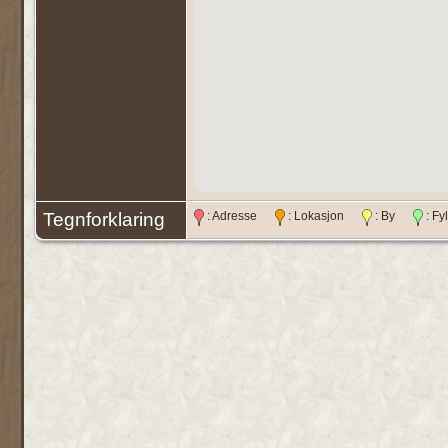
Tegnforklaring
: Adresse
: Lokasjon
: By
: F