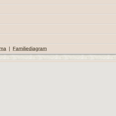
ema
|
Familiediagram