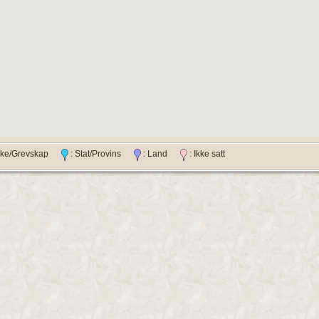
ylke/Grevskap
: Stat/Provins
: Land
: Ikke satt