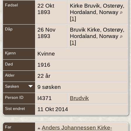
Fødsel
22 Okt
Kirke Bruvik, Osterøy,
1893
Hordaland, Norway
[
1
]
Dåp
26 Nov
Bruvik Kirke, Osterøy,
1893
Hordaland, Norway
[
1
]
Kjønn
Kvinne
Død
1916
Alder
22 år
Søsken
9 søsken
Person ID
I4371
Brudvik
Sist endret
11 Okt 2014
Far
Anders Johannessen Kirke-