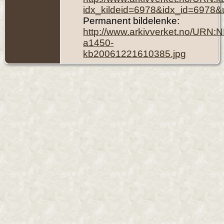
idx_kildeid=6978&idx_id=6978&
Permanent bildelenke:
http://www.arkivverket.no/URN:
a1450-
kb20061221610385.jpg