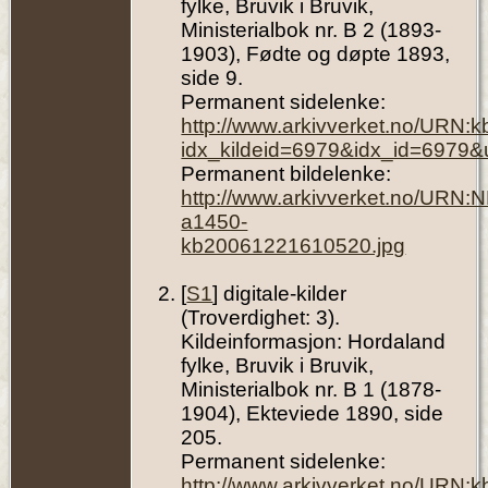
fylke, Bruvik i Bruvik,
Ministerialbok nr. B 2 (1893-
1903), Fødte og døpte 1893,
side 9.
Permanent sidelenke:
http://www.arkivverket.no/URN:
idx_kildeid=6979&idx_id=6979&
Permanent bildelenke:
http://www.arkivverket.no/URN:
a1450-
kb20061221610520.jpg
[
S1
] digitale-kilder
(Troverdighet: 3).
Kildeinformasjon: Hordaland
fylke, Bruvik i Bruvik,
Ministerialbok nr. B 1 (1878-
1904), Ekteviede 1890, side
205.
Permanent sidelenke:
http://www.arkivverket.no/URN: