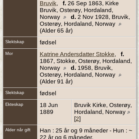
Bruvik
,
f.
26 Sep 1863, Kirke
Bruvik, Osterøy, Hordaland,
Norway
d.
2 Nov 1928, Bruvik,
Osterøy, Hordaland, Norway
(Alder 65 år)
Slektskap
fødsel
Mor
Katrine Andersdatter Stokke
,
f.
1867, Stokke, Osterøy, Hordaland,
Norway
d.
1958, Bruvik,
Osterøy, Hordaland, Norway
(Alder 91 år)
Slektskap
fødsel
Ekteskap
18 Jun
Bruvik Kirke, Osterøy,
1889
Hordaland, Norway
[
2
]
Alder når gift
Han : 25 år og 9 måneder - Hun : ~
22 år og 6 måneder.