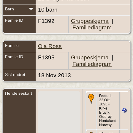
Barn
10 barn
Famile ID
F1392
Gruppeskjema
|
Familiediagram
Familie
Ola Ross
Famile ID
F1395
Gruppeskjema
|
Familiediagram
Sist endret
18 Nov 2013
Hendelseskart
Fødsel
-
22 Okt
1893 -
Kirke
Bruvik,
Osterøy,
Hordaland,
Norway