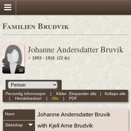
Familien Brudvik
Johanne Andersdatter Bruvik
1893 - 1916 (22 år)
Personlig informasjon
|
Kilder
Ekspander alle
|
Kollaps alle
|
Hendelseskart
|
Alle
|
PDF
Navn
Johanne Andersdatter
Bruvik
Slektskap
with Kjell Arne Brudvik