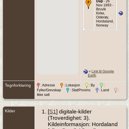
Dåp
- 26
Nov 1893 -
Bruvik
Kirke,
Osterøy,
Hordaland,
Norway
=
Link til Google
Earth
Tegnforklaring
: Adresse
: Lokasjon
: By
:
Fylke/Grevskap
: Stat/Provins
: Land
:
Ikke satt
Kilder
[
S1
] digitale-kilder
(Troverdighet: 3).
Kildeinformasjon: Hordaland