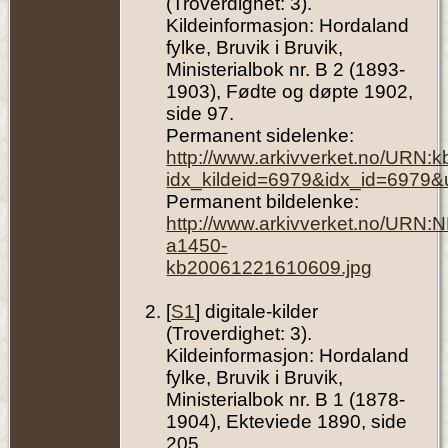
(Troverdighet: 3).
Kildeinformasjon: Hordaland
fylke, Bruvik i Bruvik,
Ministerialbok nr. B 2 (1893-
1903), Fødte og døpte 1902,
side 97.
Permanent sidelenke:
http://www.arkivverket.no/URN:
idx_kildeid=6979&idx_id=6979&
Permanent bildelenke:
http://www.arkivverket.no/URN:
a1450-
kb20061221610609.jpg
[
S1
] digitale-kilder
(Troverdighet: 3).
Kildeinformasjon: Hordaland
fylke, Bruvik i Bruvik,
Ministerialbok nr. B 1 (1878-
1904), Ekteviede 1890, side
205.