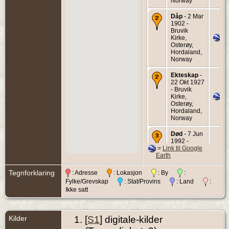
Norway
Dåp
- 2 Mar
1902 -
Bruvik
Kirke,
Osterøy,
Hordaland,
Norway
Ekteskap
-
22 Okt 1927
- Bruvik
Kirke,
Osterøy,
Hordaland,
Norway
Død
- 7 Jun
1992 -
=
Link til Google
Vaksdal,
Earth
Hordaland,
Norway
Tegnforklaring
: Adresse
: Lokasjon
: By
:
Begravelse
Fylke/Grevskap
: Stat/Provins
: Land
:
- 11 Jun
Ikke satt
1992 -
Bruvik
Kirke,
Osterøy,
Kilder
[
S1
] digitale-kilder
Hordaland,
Norway