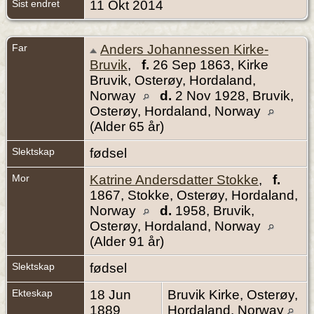
Sist endret
11 Okt 2014
Far
Anders Johannessen Kirke-
Bruvik
,
f.
26 Sep 1863, Kirke
Bruvik, Osterøy, Hordaland,
Norway
d.
2 Nov 1928, Bruvik,
Osterøy, Hordaland, Norway
(Alder 65 år)
Slektskap
fødsel
Mor
Katrine Andersdatter Stokke
,
f.
1867, Stokke, Osterøy, Hordaland,
Norway
d.
1958, Bruvik,
Osterøy, Hordaland, Norway
(Alder 91 år)
Slektskap
fødsel
Ekteskap
18 Jun
Bruvik Kirke, Osterøy,
1889
Hordaland, Norway