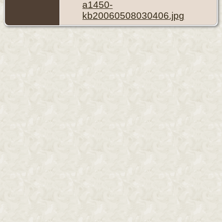
a1450-
kb20060508030406.jpg