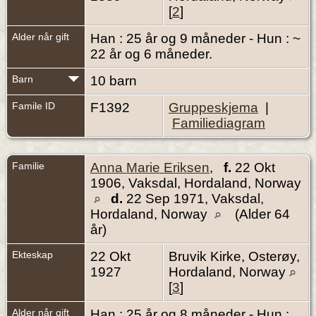
[
2
]
Alder når gift
Han : 25 år og 9 måneder - Hun : ~
22 år og 6 måneder.
Barn
10 barn
Famile ID
F1392
Gruppeskjema
|
Familiediagram
Familie
Anna Marie Eriksen
,
f.
22 Okt
1906, Vaksdal, Hordaland, Norway
d.
22 Sep 1971, Vaksdal,
Hordaland, Norway
(Alder 64
år)
Ekteskap
22 Okt
Bruvik Kirke, Osterøy,
1927
Hordaland, Norway
[
3
]
Alder når gift
Han : 25 år og 8 måneder - Hun :