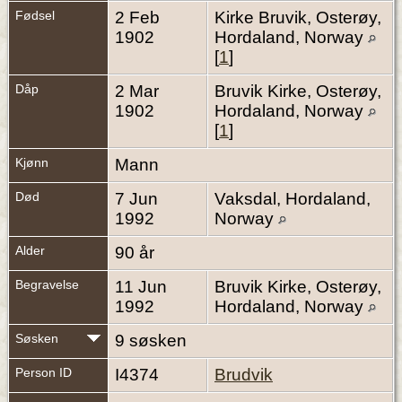
Fødsel
2 Feb
Kirke Bruvik, Osterøy,
1902
Hordaland, Norway
[
1
]
Dåp
2 Mar
Bruvik Kirke, Osterøy,
1902
Hordaland, Norway
[
1
]
Kjønn
Mann
Død
7 Jun
Vaksdal, Hordaland,
1992
Norway
Alder
90 år
Begravelse
11 Jun
Bruvik Kirke, Osterøy,
1992
Hordaland, Norway
Søsken
9 søsken
Person ID
I4374
Brudvik