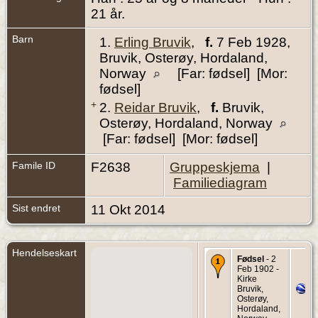
21 år.
Barn
1.
Erling Bruvik
,
f.
7 Feb 1928,
Bruvik, Osterøy, Hordaland,
Norway
[Far: fødsel] [Mor:
fødsel]
+
2.
Reidar Bruvik
,
f.
Bruvik,
Osterøy, Hordaland, Norway
[Far: fødsel] [Mor: fødsel]
Famile ID
F2638
Gruppeskjema
|
Familiediagram
Sist endret
11 Okt 2014
Hendelseskart
Fødsel
- 2
Feb 1902 -
Kirke
Bruvik,
Osterøy,
Hordaland,