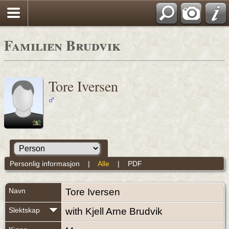
Familien Brudvik
Tore Iversen
Personlig informasjon
|
Alle
|
PDF
Navn
Tore
Iversen
Slektskap
with Kjell Arne Brudvik