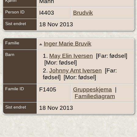
Kjønn
Mann
Person ID
I4403
Brudvik
Sist endret
18 Nov 2013
Familie
Inger Marie Bruvik
Barn
1.
May Elin Iversen
[Far: fødsel]
[Mor: fødsel]
2.
Johnny Arnt Iversen
[Far:
fødsel] [Mor: fødsel]
Famile ID
F1405
Gruppeskjema
|
Familiediagram
Sist endret
18 Nov 2013