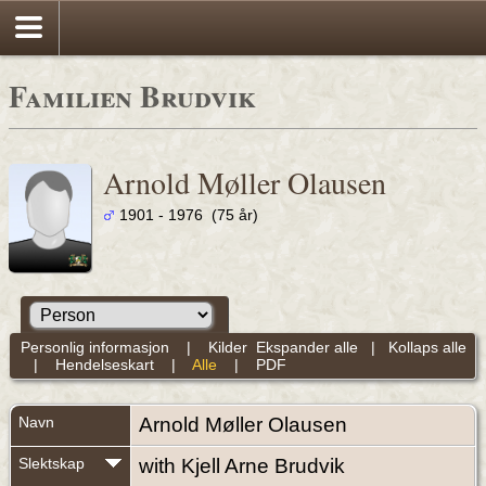
Familien Brudvik
Arnold Møller Olausen
1901 - 1976 (75 år)
Personlig informasjon
|
Kilder
Ekspander alle
|
Kollaps alle
|
Hendelseskart
|
Alle
|
PDF
Navn
Arnold Møller
Olausen
Slektskap
with Kjell Arne Brudvik