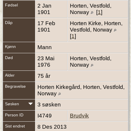
Fødsel
2 Jan
Horten, Vestfold,
1901
Norway
[
1
]
Dåp
17 Feb
Horten Kirke, Horten,
1901
Vestfold, Norway
[
1
]
Kjønn
Mann
Død
23 Mai
Horten, Vestfold,
1976
Norway
Alder
75 år
Begravelse
Horten Kirkegård, Horten, Vestfold,
Norway
Søsken
3 søsken
Person ID
I4749
Brudvik
Sist endret
8 Des 2013