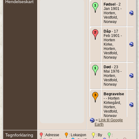
Hendelseskart
Fødsel
- 2
Jan 1901 -
Horten,
Vestfold,
Norway
Dåp
- 17
Feb 1901 -
Horten
Kirke,
Horten,
Vestfold,
Norway
Død
- 23
Mai 1976 -
Horten,
Vestfold,
Norway
Begravelse
- - Horten
Kirkegård,
Horten,
Vestfold,
Norway
=
Link til Google
Earth
Tegnforklaring
: Adresse
: Lokasjon
: By
: