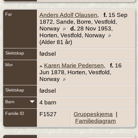
Far
Anders Adolf Olausen
,
f.
15 Sep
1872, Sande, Borre, Vestfold,
Norway
d.
28 Nov 1953,
Horten, Vestfold, Norway
(Alder 81 år)
Slektskap
fødsel
Mor
Karen Marie Pedersen
,
f.
16
Jun 1878, Horten, Vestfold,
Norway
Slektskap
fødsel
Barn
4 barn
Famile ID
F1527
Gruppeskjema
|
Familiediagram