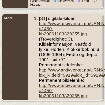
Fylke/Grevskap
: Stat/Provins
: Land
:
Ikke satt
Kilder
[
S1
] digitale-kilder,
http://www.arkivverket.no/URN:
a1450-
kb20061103320255.jpg
(Troverdighet: 3).
Kildeinformasjon: Vestfold
fylke, Horten, Klokkerbok nr. 6
(1896-1904), Fødte og døpte
1901, side 71.
Permanent sidelenke:
http://www.arkivverket.no/URN:
idx_kildeid=5919&idx_id=5919&
Permanent bildelenke:
http://www.arkivverket.no/URN:
a1450-
kb20061103320255.jpg